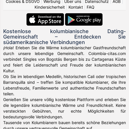
Cookies & DSGVO
|
Werbung
|
Über uns
|
Datenschutz
|
AGB
|
Kindersicherheit
|
Kontakt
|
FAQ
Kostenlose kolumbianische Dating-
Gemeinschaft – Entdecken Sie
südamerikanische Verbindungen
¡Hola! Erleben Sie die Wärme kolumbianischer Gastfreundschaft
durch unsere lebendige Gemeinschaft. Colombia-citas.com
verbindet Singles von Bogotás Bergen bis zu Cartagenas Küste
und feiert die Leidenschaft und Freude der kolumbianischen
Kultur.
Ob Sie im lebendigen Medellín, historischen Cali oder tropischen
Barranquilla sind – treffen Sie kompatible Kolumbianer, die Ihre
Lebensfreude, Familienwerte und authentische Freundschaften
teilen.
Genießen Sie unsere völlig kostenlose Plattform und erleben Sie
die legendäre kolumbianische Wärme und Freundlichkeit. Keine
versteckten Gebühren, nur echte Möglichkeiten für
bedeutungsvolle Verbindungen.
Tausende von Kolumbianern bauen bereits schöne Beziehungen
durch unsere vertrauensvolle Gemeinschaft auf.