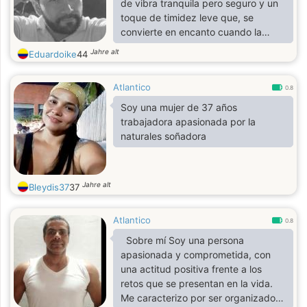
de vibra tranquila pero seguro y un
toque de timidez leve que, se
convierte en encanto cuando la
conversación empieza a fluir. Busco
Jahre alt
Eduardoike
44
una mujer auténtica, segura de sí,
de buena energía y sonrisa que diga
Atlantico
más que mil palabras. No juegos No
0.8
perder el tiempo. Charlas naturales,
Soy una mujer de 37 años
complicidad sin prisa y química
trabajadora apasionada por la
inesperada cuando todo encaja,
naturales soñadora
siempre sumo y resuelvo 😎 si te
atraigo déjame tu número celular,
entro muy poco aqui..😘
Jahre alt
Bleydis37
37
Atlantico
0.8
Sobre mí Soy una persona
apasionada y comprometida, con
una actitud positiva frente a los
retos que se presentan en la vida.
Me caracterizo por ser organizado y