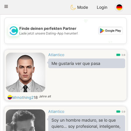
olombia
Citas
Toggle
Mode
Login
navigation
💖
Finde deinen perfekten Partner
💖
Lade jetzt unsere Dating-App herunter!
💕
💕
Atlantico
0.9
Me gustaría ver que pasa
Jahre alt
Mrnothing2
18
Atlantico
0.9
Soy un hombre maduro, se lo que
quiero… soy profesional, inteligente,