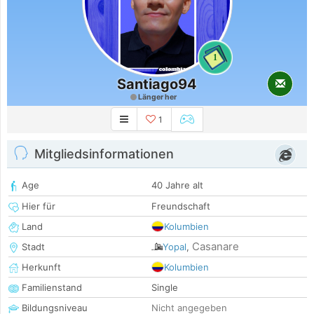
1
Santiago94
Länger her
1
Mitgliedsinformationen
Age
40 Jahre alt
Hier für
Freundschaft
Land
Kolumbien
Casanare
Stadt
Yopal
,
Herkunft
Kolumbien
Familienstand
Single
Bildungsniveau
Nicht angegeben