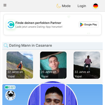
olombia
Citas
Toggle
Mode
Login
navigation
💖
Finde deinen perfekten Partner
💖
Lade jetzt unsere Dating-App herunter!
💕
💕
Dating Mann in Casanare
22 Jahre alt
25 Jahre alt
32 Jahre alt
Yopal
Yopal
Yopal
0.8/1