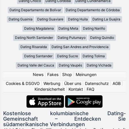
Dating Chocó
Dating Cordoba
Dating Cundinamarca
Dating Departamento de Bolívar
Dating Departamento de Córdoba
Dating Guainia
Dating Guaviare
Dating Huila
Dating La Guajira
Dating Magdalena
Dating Meta
Dating Nariño
Dating North Santander
Dating Putumayo
Dating Quindio
Dating Risaralda
Dating San Andres and Providencia
Dating Santander
Dating Sucre
Dating Tolima
Dating Valle del Cauca
Dating Vaupés
Dating Vichada
News
|
Fakes
|
Shop
|
Meinungen
Cookies & DSGVO
|
Werbung
|
Über uns
|
Datenschutz
|
AGB
|
Kindersicherheit
|
Kontakt
|
FAQ
Kostenlose kolumbianische Dating-
Gemeinschaft – Entdecken Sie
südamerikanische Verbindungen