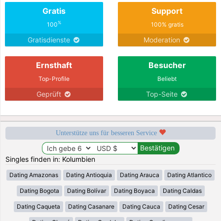
Gratis
Support
%
100
100% gratis
Gratisdienste
Moderation
Ernsthaft
Besucher
Top-Profile
Beliebt
Geprüft
Top-Seite
Unterstütze uns für besseren Service
Singles finden in: Kolumbien
Dating Amazonas
Dating Antioquia
Dating Arauca
Dating Atlantico
Dating Bogota
Dating Bolívar
Dating Boyaca
Dating Caldas
Dating Caqueta
Dating Casanare
Dating Cauca
Dating Cesar