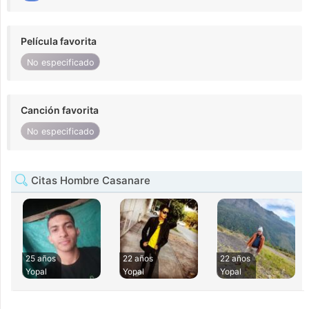
Película favorita
No especificado
Canción favorita
No especificado
Citas Hombre Casanare
25 años
22 años
22 años
Yopal
Yopal
Yopal