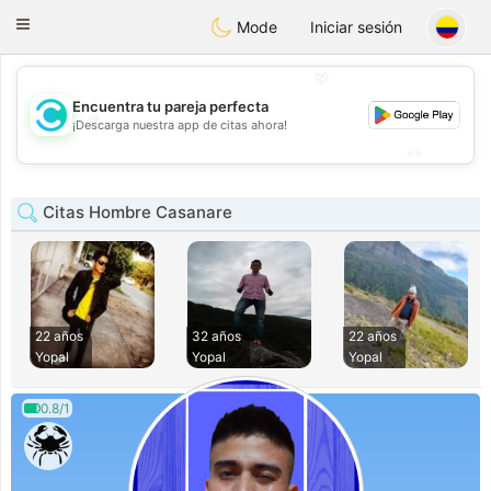
olombia
Citas
Toggle
Mode
Iniciar sesión
navigation
💖
Encuentra tu pareja perfecta
💖
¡Descarga nuestra app de citas ahora!
💕
💕
Citas Hombre Casanare
22 años
32 años
22 años
Yopal
Yopal
Yopal
0.8/1