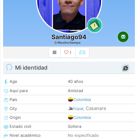
1
Santiago94
Mucho tiempo
1
Mi identidad
Age
40 años
Aquí para
Amistad
País
Colombia
Casanare
City
Yopal
,
Origin
Colombia
Estado civil
Soltera
Nivel académico
No especificado