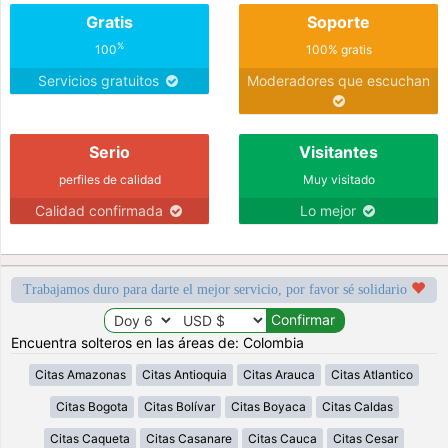
Gratis
Soporte
%
100
100% gratis
Servicios gratuitos
Moderadores que escuchan
Serio
Visitantes
perfiles de calidad
Muy visitado
Calidad confirmada
Lo mejor
Trabajamos duro para darte el mejor servicio, por favor sé solidario
Encuentra solteros en las áreas de: Colombia
Citas Amazonas
Citas Antioquia
Citas Arauca
Citas Atlantico
Citas Bogota
Citas Bolívar
Citas Boyaca
Citas Caldas
Citas Caqueta
Citas Casanare
Citas Cauca
Citas Cesar