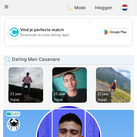
olombia
Citas
Toggle
Mode
Inloggen
navigation
💖
Vind je perfecte match
💖
Download nu onze dating-app!
💕
💕
Dating Man Casanare
32 jaar
25 jaar
22 jaar
Yopal
Yopal
Yopal
0.8/1