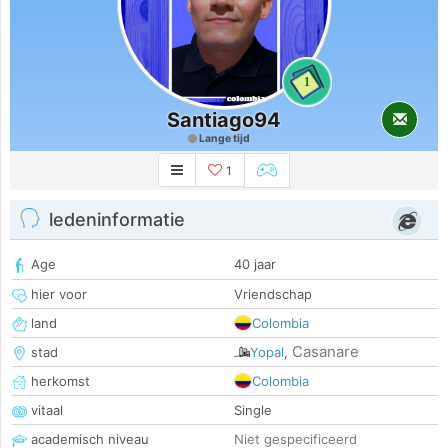
1
Santiago94
Lange tijd
1
ledeninformatie
Age
40 jaar
hier voor
Vriendschap
land
Colombia
Casanare
stad
Yopal
,
herkomst
Colombia
vitaal
Single
academisch niveau
Niet gespecificeerd