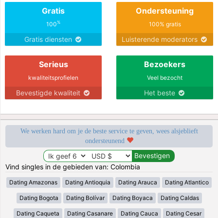
Gratis
Ondersteuning
%
100
100% gratis
Gratis diensten
Luisterende moderators
Serieus
Bezoekers
kwaliteitsprofielen
Veel bezocht
Bevestigde kwaliteit
Het beste
We werken hard om je de beste service te geven, wees alsjeblieft
ondersteunend
Vind singles in de gebieden van: Colombia
Dating Amazonas
Dating Antioquia
Dating Arauca
Dating Atlantico
Dating Bogota
Dating Bolívar
Dating Boyaca
Dating Caldas
Dating Caqueta
Dating Casanare
Dating Cauca
Dating Cesar