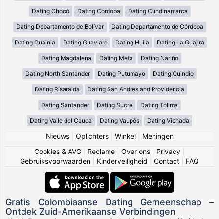
Dating Chocó
Dating Cordoba
Dating Cundinamarca
Dating Departamento de Bolívar
Dating Departamento de Córdoba
Dating Guainia
Dating Guaviare
Dating Huila
Dating La Guajira
Dating Magdalena
Dating Meta
Dating Nariño
Dating North Santander
Dating Putumayo
Dating Quindio
Dating Risaralda
Dating San Andres and Providencia
Dating Santander
Dating Sucre
Dating Tolima
Dating Valle del Cauca
Dating Vaupés
Dating Vichada
Nieuws
|
Oplichters
|
Winkel
|
Meningen
Cookies & AVG
|
Reclame
|
Over ons
|
Privacy
|
Gebruiksvoorwaarden
|
Kinderveiligheid
|
Contact
|
FAQ
Gratis Colombiaanse Dating Gemeenschap –
Ontdek Zuid-Amerikaanse Verbindingen