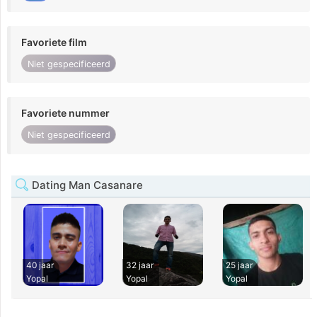
Favoriete film
Niet gespecificeerd
Favoriete nummer
Niet gespecificeerd
Dating Man Casanare
40 jaar
32 jaar
25 jaar
Yopal
Yopal
Yopal