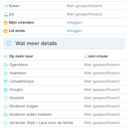
Roken
Niet gespecificeerd
job
Niet gespecificeerd
Mijn vrienden
Inloggen
Lid sinds
Inloggen
Wat meer details
Op zoek naar
een vrouw
Ogenkleur
Niet gespecificeerd
Haarkleur
Niet gespecificeerd
Lichaamstype
Niet gespecificeerd
Hoogte
Niet gespecificeerd
Gewicht
Niet gespecificeerd
Kinderen krijgen
Niet gespecificeerd
Kinderen willen hebben
Niet gespecificeerd
Verander Stad / Land voor de liefde
Niet gespecificeerd