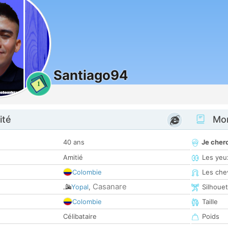
Santiago94
1
ité
Mon
40 ans
Je cher
Amitié
Les yeu
Colombie
Les che
Casanare
Yopal
,
Silhoue
Colombie
Taille
Célibataire
Poids