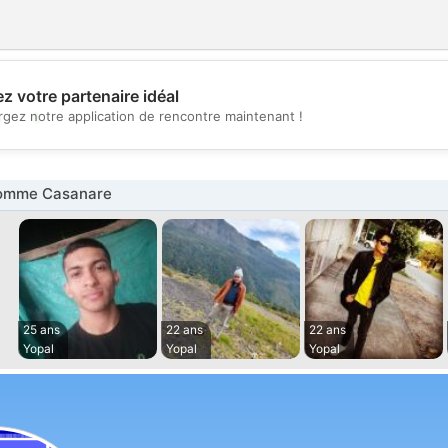
z votre partenaire idéal
💖
rgez notre application de rencontre maintenant !
💕
omme Casanare
25 ans
22 ans
22 ans
Yopal
Yopal
Yopal