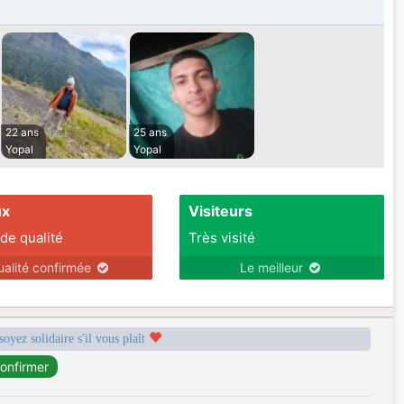
22 ans
25 ans
Yopal
Yopal
ux
Visiteurs
 de qualité
Très visité
ualité confirmée
Le meilleur
soyez solidaire s'il vous plaît