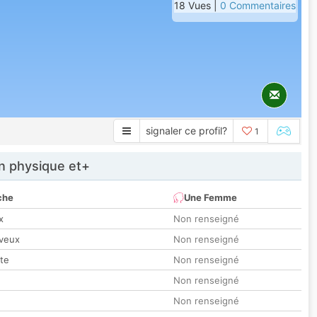
18 Vues |
0 Commentaires
signaler ce profil?
1
 physique et+
che
Une Femme
x
Non renseigné
veux
Non renseigné
tte
Non renseigné
Non renseigné
Non renseigné