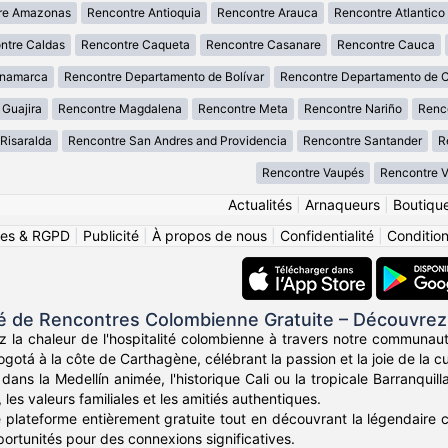
re Amazonas
Rencontre Antioquia
Rencontre Arauca
Rencontre Atlantico
ntre Caldas
Rencontre Caqueta
Rencontre Casanare
Rencontre Cauca
inamarca
Rencontre Departamento de Bolívar
Rencontre Departamento de 
 Guajira
Rencontre Magdalena
Rencontre Meta
Rencontre Nariño
Renc
Risaralda
Rencontre San Andres and Providencia
Rencontre Santander
R
Rencontre Vaupés
Rencontre 
Actualités
|
Arnaqueurs
|
Boutiqu
ies & RGPD
|
Publicité
|
À propos de nous
|
Confidentialité
|
Conditions
de Rencontres Colombienne Gratuite – Découvrez
z la chaleur de l'hospitalité colombienne à travers notre communau
otá à la côte de Carthagène, célébrant la passion et la joie de la c
ans la Medellín animée, l'historique Cali ou la tropicale Barranqui
, les valeurs familiales et les amitiés authentiques.
e plateforme entièrement gratuite tout en découvrant la légendaire c
portunités pour des connexions significatives.