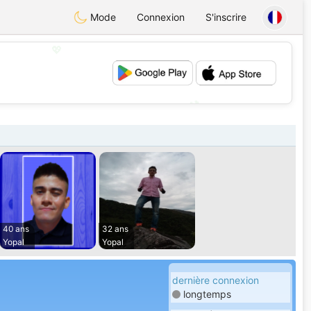
Mode
Connexion
S'inscrire
💖
💕
40 ans
32 ans
Yopal
Yopal
dernière connexion
longtemps