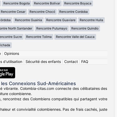
Rencontre Bogota
Rencontre Bolívar
Rencontre Boyaca
Rencontre Cesar
Rencontre Chocó
Rencontre Cordoba
Córdoba
Rencontre Guainia
Rencontre Guaviare
Rencontre Huila
ontre North Santander
Rencontre Putumayo
Rencontre Quindio
encontre Sucre
Rencontre Tolima
Rencontre Valle del Cauca
Vichada
e
|
Opinions
 d'utilisation
|
Sécurité des enfants
|
Contact
|
FAQ
 les Connexions Sud-Américaines
té vibrante. Colombia-citas.com connecte des célibataires des
ulture colombienne.
lla, rencontrez des Colombiens compatibles qui partagent votre
haleur et convivialité colombiennes. Pas de frais cachés, juste