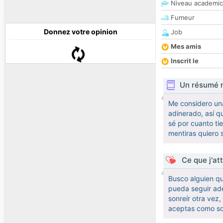
Niveau academic
Fumeur
Donnez votre opinion
Job
Mes amis
Inscrit le
Un résumé 
Me considero una
adinerado, así q
sé por cuanto ti
mentiras quiero 
Ce que j'at
Busco alguien qu
pueda seguir ade
sonreír otra vez
aceptas como soy