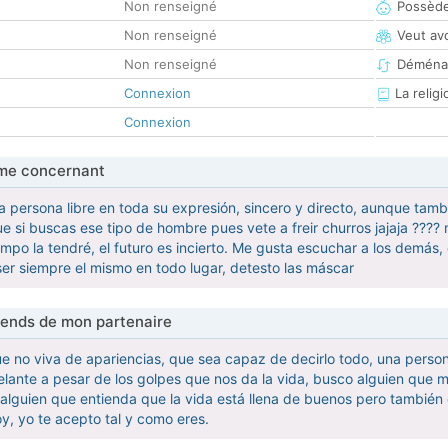
Non renseigné
Possède
Non renseigné
Veut av
Non renseigné
Déména
Connexion
La religi
Connexion
me concernant
 persona libre en toda su expresión, sincero y directo, aunque tambi
ue si buscas ese tipo de hombre pues vete a freir churros jajaja ????
empo la tendré, el futuro es incierto. Me gusta escuchar a los demás
ser siempre el mismo en todo lugar, detesto las máscar
tends de mon partenaire
e no viva de apariencias, que sea capaz de decirlo todo, una persona
lante a pesar de los golpes que nos da la vida, busco alguien que 
, alguien que entienda que la vida está llena de buenos pero también
, yo te acepto tal y como eres.