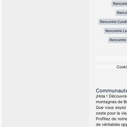
Rencont
Renco
Rencontre Cund
Rencontre La
Rencontre 
Cook
Communauté 
¡Hola ! Découvre
montagnes de Bog
Que vous soyez d
zeste pour la vie
Profitez de notr
de véritables op