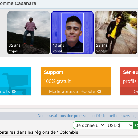
Homme Casanare
32 ans
40 ans
22 ans
Yopal
Yopal
Yopal
Support
Série
100% gratuit
profils
atuits
Modérateurs à l'écoute
Q
Nous travaillons dur pour vous offrir le meilleur service, 
bataires dans les régions de : Colombie