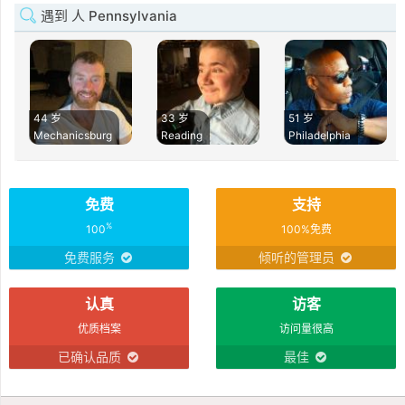
遇到 人 Pennsylvania
44 岁
33 岁
51 岁
Mechanicsburg
Reading
Philadelphia
免费
支持
%
100
100%免费
免费服务
倾听的管理员
认真
访客
优质档案
访问量很高
已确认品质
最佳