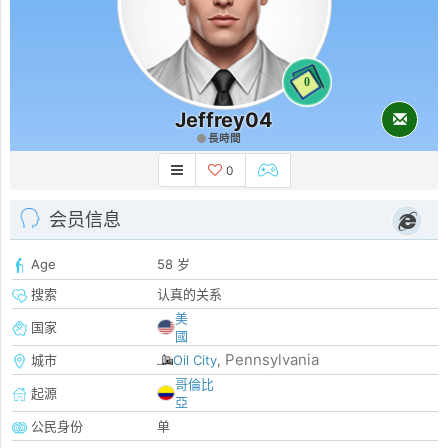
0
Jeffrey04
長時間
0
会员信息
Age
58 岁
搜索
认真的关系
美
国家
國
Pennsylvania
城市
Oil City
,
哥倫比
起源
亞
公民身份
单