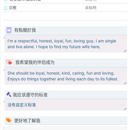
宗教
未标明
有點關於我
I'm a respectful, honest, loyal, fun, loving guy. I am single
and live alone. I hope to find my future wife here.
我希望我的伴侣成为
She should be loyal, honest, kind, caring, fun and loving.
Enjoys do things together and living each day to its fullest.
我应该遵守的标准
没有自定义标准
更好地了解我