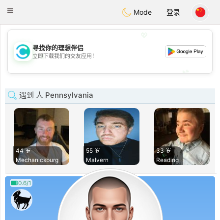
olombia
Citas
Toggle
Mode
登录
navigation
💖
寻找你的理想伴侣
💖
立即下载我们的交友应用！
💕
💕
遇到 人 Pennsylvania
44 岁
55 岁
33 岁
Mechanicsburg
Malvern
Reading
0.6/1