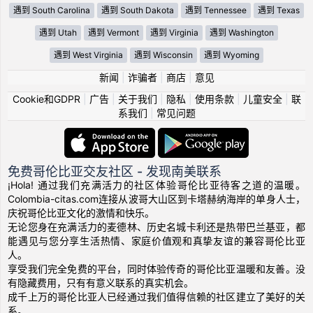
遇到 South Carolina
遇到 South Dakota
遇到 Tennessee
遇到 Texas
遇到 Utah
遇到 Vermont
遇到 Virginia
遇到 Washington
遇到 West Virginia
遇到 Wisconsin
遇到 Wyoming
新闻
|
诈骗者
|
商店
|
意见
Cookie和GDPR
|
广告
|
关于我们
|
隐私
|
使用条款
|
儿童安全
|
联
系我们
|
常见问题
免费哥伦比亚交友社区 - 发现南美联系
¡Hola! 通过我们充满活力的社区体验哥伦比亚待客之道的温暖。
Colombia-citas.com连接从波哥大山区到卡塔赫纳海岸的单身人士，
庆祝哥伦比亚文化的激情和快乐。
无论您身在充满活力的麦德林、历史名城卡利还是热带巴兰基亚，都
能遇见与您分享生活热情、家庭价值观和真挚友谊的兼容哥伦比亚
人。
享受我们完全免费的平台，同时体验传奇的哥伦比亚温暖和友善。没
有隐藏费用，只有有意义联系的真实机会。
成千上万的哥伦比亚人已经通过我们值得信赖的社区建立了美好的关
系。