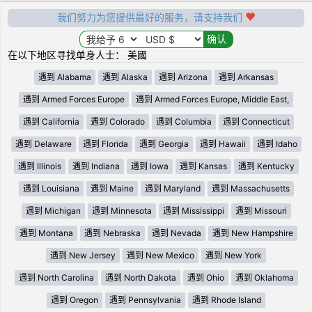
我们努力为您提供最好的服务，请支持我们
在以下地区寻找单身人士： 美國
遇到 Alabama
遇到 Alaska
遇到 Arizona
遇到 Arkansas
遇到 Armed Forces Europe
遇到 Armed Forces Europe, Middle East,
遇到 California
遇到 Colorado
遇到 Columbia
遇到 Connecticut
遇到 Delaware
遇到 Florida
遇到 Georgia
遇到 Hawaii
遇到 Idaho
遇到 Illinois
遇到 Indiana
遇到 Iowa
遇到 Kansas
遇到 Kentucky
遇到 Louisiana
遇到 Maine
遇到 Maryland
遇到 Massachusetts
遇到 Michigan
遇到 Minnesota
遇到 Mississippi
遇到 Missouri
遇到 Montana
遇到 Nebraska
遇到 Nevada
遇到 New Hampshire
遇到 New Jersey
遇到 New Mexico
遇到 New York
遇到 North Carolina
遇到 North Dakota
遇到 Ohio
遇到 Oklahoma
遇到 Oregon
遇到 Pennsylvania
遇到 Rhode Island