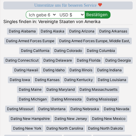
Unterstütze uns für besseren Service
Singles finden in: Vereinigte Staaten von Amerika
Dating Alabama
Dating Alaska
Dating Arizona
Dating Arkansas
Dating Armed Forces Europe
Dating Armed Forces Europe, Middle East,
Dating California
Dating Colorado
Dating Columbia
Dating Connecticut
Dating Delaware
Dating Florida
Dating Georgia
Dating Hawaii
Dating Idaho
Dating Illinois
Dating Indiana
Dating Iowa
Dating Kansas
Dating Kentucky
Dating Louisiana
Dating Maine
Dating Maryland
Dating Massachusetts
Dating Michigan
Dating Minnesota
Dating Mississippi
Dating Missouri
Dating Montana
Dating Nebraska
Dating Nevada
Dating New Hampshire
Dating New Jersey
Dating New Mexico
Dating New York
Dating North Carolina
Dating North Dakota