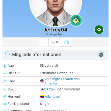
0
Jeffrey04
Länger her
0
Mitgliedsinformationen
Age
58 Jahre alt
Hier für
Ernsthafte Beziehung
Vereinigte Staaten von
Land
Amerika
Pennsylvania
Stadt
Oil City
,
Herkunft
Kolumbien
Familienstand
Single
Bildungsniveau
Nicht angegeben