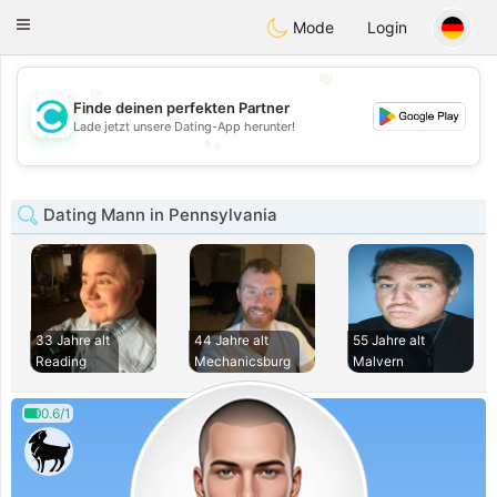
olombia
Citas
Toggle
Mode
Login
navigation
💖
Finde deinen perfekten Partner
💕
Lade jetzt unsere Dating-App herunter!
💕
💖
Dating Mann in Pennsylvania
33 Jahre alt
44 Jahre alt
55 Jahre alt
Reading
Mechanicsburg
Malvern
0.6/1