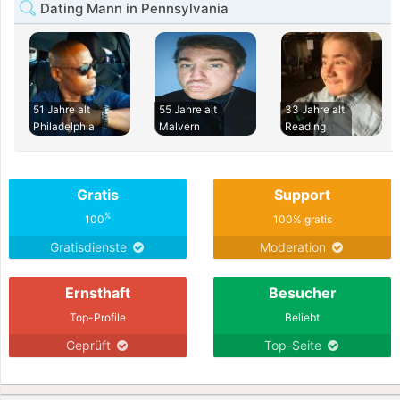
Dating Mann in Pennsylvania
51 Jahre alt
55 Jahre alt
33 Jahre alt
Philadelphia
Malvern
Reading
Gratis
Support
%
100
100% gratis
Gratisdienste
Moderation
Ernsthaft
Besucher
Top-Profile
Beliebt
Geprüft
Top-Seite