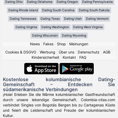
Dating Ohio
Dating Oklahoma
Dating Oregon
Dating Pennsylvania
Dating Rhode Island
Dating South Carolina
Dating South Dakota
Dating Tennessee
Dating Texas
Dating Utah
Dating Vermont
Dating Virginia
Dating Washington
Dating West Virginia
Dating Wisconsin
Dating Wyoming
News
|
Fakes
|
Shop
|
Meinungen
Cookies & DSGVO
|
Werbung
|
Über uns
|
Datenschutz
|
AGB
|
Kindersicherheit
|
Kontakt
|
FAQ
Kostenlose kolumbianische Dating-
Gemeinschaft – Entdecken Sie
südamerikanische Verbindungen
¡Hola! Erleben Sie die Wärme kolumbianischer Gastfreundschaft
durch unsere lebendige Gemeinschaft. Colombia-citas.com
verbindet Singles von Bogotás Bergen bis zu Cartagenas Küste
und feiert die Leidenschaft und Freude der kolumbianischen
Kultur.