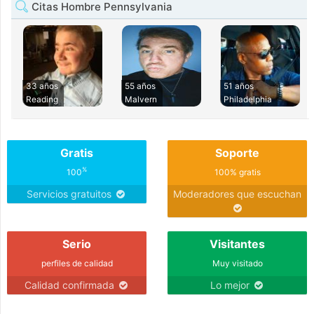
Citas Hombre Pennsylvania
33 años
55 años
51 años
Reading
Malvern
Philadelphia
Gratis
Soporte
%
100
100% gratis
Servicios gratuitos
Moderadores que escuchan
Serio
Visitantes
perfiles de calidad
Muy visitado
Calidad confirmada
Lo mejor