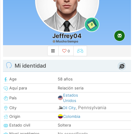
0
Jeffrey04
Mucho tiempo
0
Mi identidad
Age
58 años
Aquí para
Relación seria
Estados
País
Unidos
Pennsylvania
City
Oil City
,
Origin
Colombia
Estado civil
Soltera
Nivel académico
No especificado