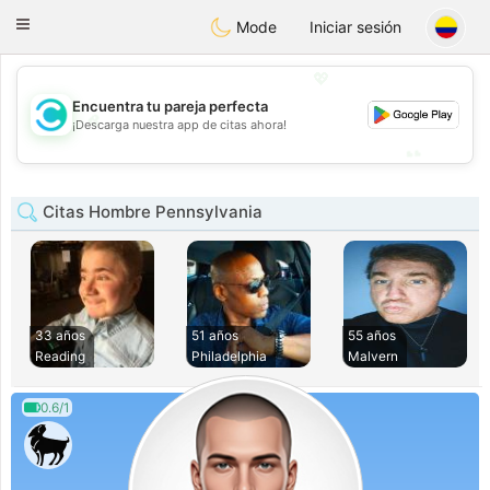
olombia
Citas
Toggle
Mode
Iniciar sesión
navigation
💖
Encuentra tu pareja perfecta
💖
¡Descarga nuestra app de citas ahora!
💕
💕
Citas Hombre Pennsylvania
33 años
51 años
55 años
Reading
Philadelphia
Malvern
0.6/1