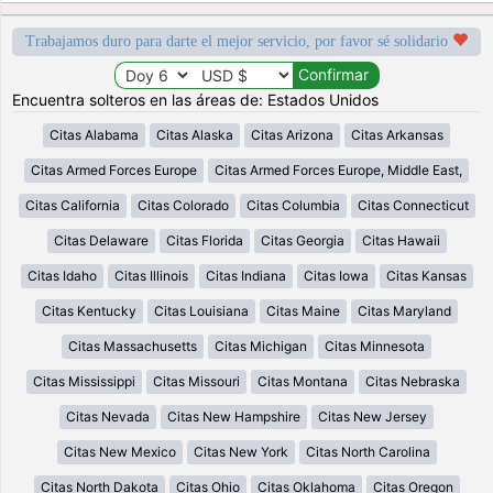
Trabajamos duro para darte el mejor servicio, por favor sé solidario
Encuentra solteros en las áreas de: Estados Unidos
Citas Alabama
Citas Alaska
Citas Arizona
Citas Arkansas
Citas Armed Forces Europe
Citas Armed Forces Europe, Middle East,
Citas California
Citas Colorado
Citas Columbia
Citas Connecticut
Citas Delaware
Citas Florida
Citas Georgia
Citas Hawaii
Citas Idaho
Citas Illinois
Citas Indiana
Citas Iowa
Citas Kansas
Citas Kentucky
Citas Louisiana
Citas Maine
Citas Maryland
Citas Massachusetts
Citas Michigan
Citas Minnesota
Citas Mississippi
Citas Missouri
Citas Montana
Citas Nebraska
Citas Nevada
Citas New Hampshire
Citas New Jersey
Citas New Mexico
Citas New York
Citas North Carolina
Citas North Dakota
Citas Ohio
Citas Oklahoma
Citas Oregon