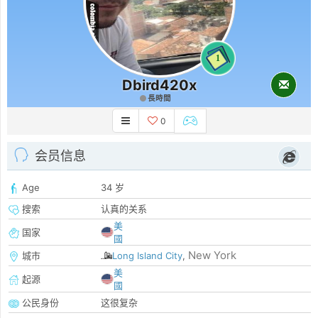
1
Dbird420x
長時間
0
会员信息
Age
34 岁
搜索
认真的关系
美
国家
國
New York
城市
Long Island City
,
美
起源
國
公民身份
这很复杂