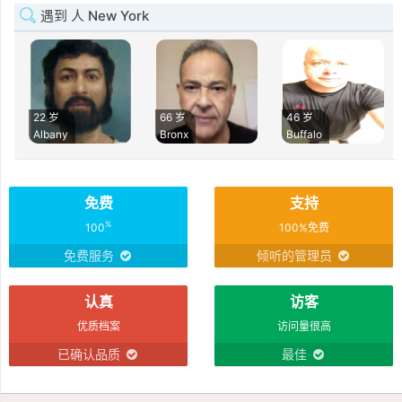
遇到 人 New York
22 岁
66 岁
46 岁
Albany
Bronx
Buffalo
免费
支持
%
100
100%免费
免费服务
倾听的管理员
认真
访客
优质档案
访问量很高
已确认品质
最佳