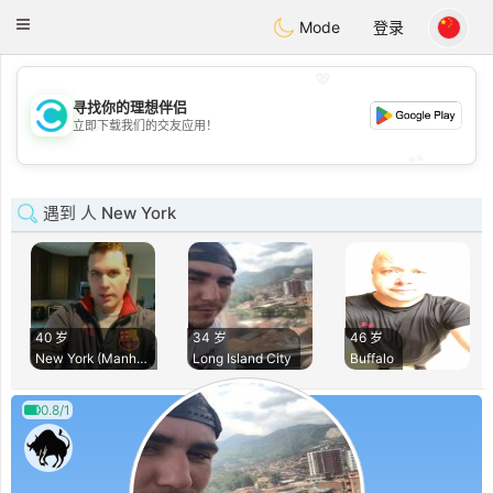
olombia
Citas
Toggle
Mode
登录
navigation
💖
寻找你的理想伴侣
💖
立即下载我们的交友应用！
💕
💕
遇到 人 New York
40 岁
34 岁
46 岁
New York (Manhatta
Long Island City
Buffalo
0.8/1