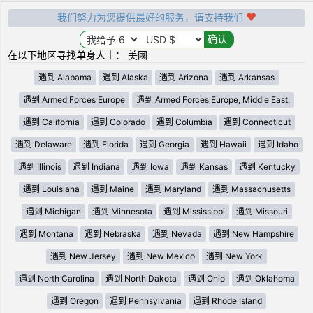
我们努力为您提供最好的服务，请支持我们
在以下地区寻找单身人士： 美國
遇到 Alabama
遇到 Alaska
遇到 Arizona
遇到 Arkansas
遇到 Armed Forces Europe
遇到 Armed Forces Europe, Middle East,
遇到 California
遇到 Colorado
遇到 Columbia
遇到 Connecticut
遇到 Delaware
遇到 Florida
遇到 Georgia
遇到 Hawaii
遇到 Idaho
遇到 Illinois
遇到 Indiana
遇到 Iowa
遇到 Kansas
遇到 Kentucky
遇到 Louisiana
遇到 Maine
遇到 Maryland
遇到 Massachusetts
遇到 Michigan
遇到 Minnesota
遇到 Mississippi
遇到 Missouri
遇到 Montana
遇到 Nebraska
遇到 Nevada
遇到 New Hampshire
遇到 New Jersey
遇到 New Mexico
遇到 New York
遇到 North Carolina
遇到 North Dakota
遇到 Ohio
遇到 Oklahoma
遇到 Oregon
遇到 Pennsylvania
遇到 Rhode Island