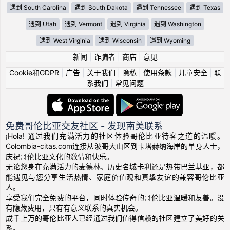
遇到 South Carolina
遇到 South Dakota
遇到 Tennessee
遇到 Texas
遇到 Utah
遇到 Vermont
遇到 Virginia
遇到 Washington
遇到 West Virginia
遇到 Wisconsin
遇到 Wyoming
新闻
|
诈骗者
|
商店
|
意见
Cookie和GDPR
|
广告
|
关于我们
|
隐私
|
使用条款
|
儿童安全
|
联
系我们
|
常见问题
免费哥伦比亚交友社区 - 发现南美联系
¡Hola! 通过我们充满活力的社区体验哥伦比亚待客之道的温暖。
Colombia-citas.com连接从波哥大山区到卡塔赫纳海岸的单身人士，
庆祝哥伦比亚文化的激情和快乐。
无论您身在充满活力的麦德林、历史名城卡利还是热带巴兰基亚，都
能遇见与您分享生活热情、家庭价值观和真挚友谊的兼容哥伦比亚
人。
享受我们完全免费的平台，同时体验传奇的哥伦比亚温暖和友善。没
有隐藏费用，只有有意义联系的真实机会。
成千上万的哥伦比亚人已经通过我们值得信赖的社区建立了美好的关
系。