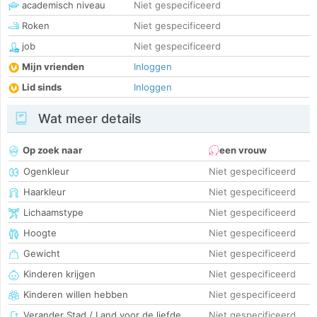
academisch niveau
Niet gespecificeerd
Roken
Niet gespecificeerd
job
Niet gespecificeerd
Mijn vrienden
Inloggen
Lid sinds
Inloggen
Wat meer details
Op zoek naar
een vrouw
Ogenkleur
Niet gespecificeerd
Haarkleur
Niet gespecificeerd
Lichaamstype
Niet gespecificeerd
Hoogte
Niet gespecificeerd
Gewicht
Niet gespecificeerd
Kinderen krijgen
Niet gespecificeerd
Kinderen willen hebben
Niet gespecificeerd
Verander Stad / Land voor de liefde
Niet gespecificeerd