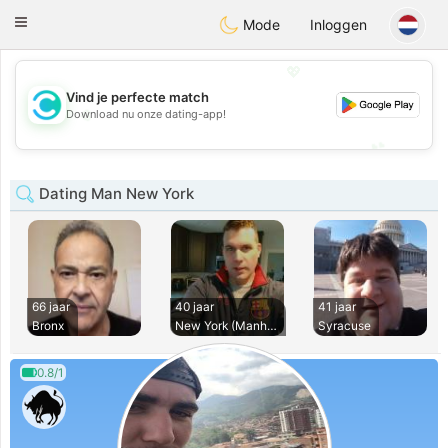
olombia
Citas
Toggle
Mode
Inloggen
navigation
💖
Vind je perfecte match
💖
Download nu onze dating-app!
💕
💕
Dating Man New York
66 jaar
40 jaar
41 jaar
Bronx
New York (Manhatta
Syracuse
0.8/1