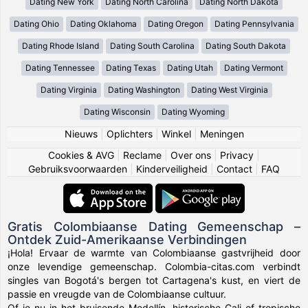
Dating New York
Dating North Carolina
Dating North Dakota
Dating Ohio
Dating Oklahoma
Dating Oregon
Dating Pennsylvania
Dating Rhode Island
Dating South Carolina
Dating South Dakota
Dating Tennessee
Dating Texas
Dating Utah
Dating Vermont
Dating Virginia
Dating Washington
Dating West Virginia
Dating Wisconsin
Dating Wyoming
Nieuws
|
Oplichters
|
Winkel
|
Meningen
Cookies & AVG
|
Reclame
|
Over ons
|
Privacy
|
Gebruiksvoorwaarden
|
Kinderveiligheid
|
Contact
|
FAQ
Gratis Colombiaanse Dating Gemeenschap –
Ontdek Zuid-Amerikaanse Verbindingen
¡Hola! Ervaar de warmte van Colombiaanse gastvrijheid door
onze levendige gemeenschap. Colombia-citas.com verbindt
singles van Bogotá's bergen tot Cartagena's kust, en viert de
passie en vreugde van de Colombiaanse cultuur.
Of je nu in het bruisende Medellín, historische Cali of tropische