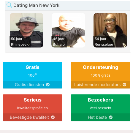
Dating Man New York
50 jaar
46 jaar
54 jaar
Rhinebeck
Buffalo
Rensselaer
Gratis
Ondersteuning
%
100
100% gratis
Gratis diensten
Luisterende moderators
Serieus
Bezoekers
kwaliteitsprofielen
Veel bezocht
Bevestigde kwaliteit
Het beste