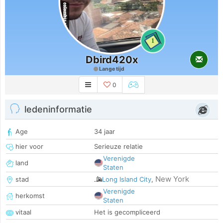
1
Dbird420x
Lange tijd
0
ledeninformatie
Age
34 jaar
hier voor
Serieuze relatie
Verenigde
land
Staten
New York
stad
Long Island City
,
Verenigde
herkomst
Staten
vitaal
Het is gecompliceerd