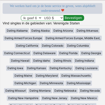
We werken hard om je de beste service te geven, wees alsjeblieft
ondersteunend
Vind singles in de gebieden van: Verenigde Staten
Dating Alabama
Dating Alaska
Dating Arizona
Dating Arkansas
Dating Armed Forces Europe
Dating Armed Forces Europe, Middle East,
Dating California
Dating Colorado
Dating Columbia
Dating Connecticut
Dating Delaware
Dating Florida
Dating Georgia
Dating Hawaii
Dating Idaho
Dating Illinois
Dating Indiana
Dating Iowa
Dating Kansas
Dating Kentucky
Dating Louisiana
Dating Maine
Dating Maryland
Dating Massachusetts
Dating Michigan
Dating Minnesota
Dating Mississippi
Dating Missouri
Dating Montana
Dating Nebraska
Dating Nevada
Dating New Hampshire
Dating New Jersey
Dating New Mexico