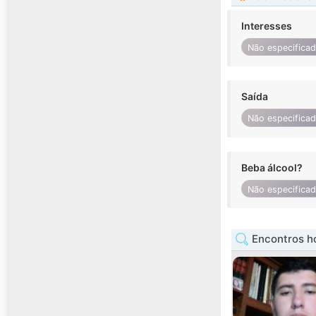
Interesses
Não especifica
Saída
Não especifica
Beba álcool?
Não especifica
Encontros 