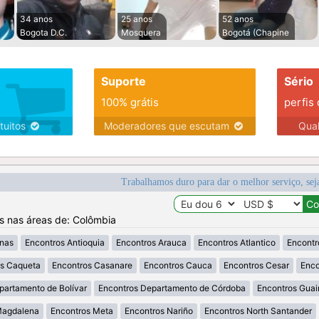
34 anos
25 anos
52 anos
Bogota D.C.
Mosquera
Bogotá (Chapine
Suporte
Sério
100% grátis
perfis
tuitos
Moderadores que escutam
Qua
Trabalhamos duro para dar o melhor serviço, sej
os nas áreas de: Colômbia
nas
Encontros Antioquia
Encontros Arauca
Encontros Atlantico
Encontr
os Caqueta
Encontros Casanare
Encontros Cauca
Encontros Cesar
Enco
partamento de Bolívar
Encontros Departamento de Córdoba
Encontros Guai
Magdalena
Encontros Meta
Encontros Nariño
Encontros North Santander