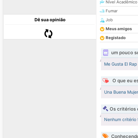
Nível Acadêmico
Fumar
Dê sua opinião
Job
Meus amigos
Registado
um pouco s
Me Gusta El Rap 
O que eu es
Una Buena Mujer
Os critérios
Nenhum critério 
Conhecendo