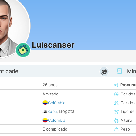
Luiscanser
0
ntidade
Minh
26 anos
Procura
Amizade
Cor dos
Colômbia
Cor do 
Bogota
Suba
,
Tipo de
Colômbia
Altura
É complicado
Peso