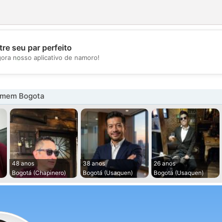
re seu par perfeito
💖
gora nosso aplicativo de namoro!
💕
omem Bogota
48 anos
38 anos
26 anos
Bogotá (Chapinero)
Bogotá (Usaquen)
Bogotá (Usaquen)