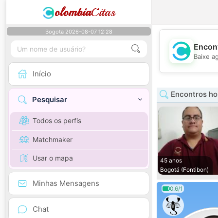
olombia
Citas
Bogota 2026-08-07 12:28
Encont
Baixe a
Início
Encontros h
Pesquisar
Todos os perfis
Matchmaker
Usar o mapa
45 anos
Bogotá (Fontibon)
Minhas Mensagens
0.6/1
Chat