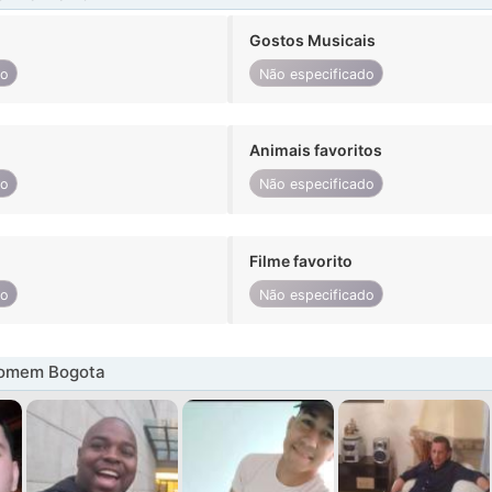
Gostos Musicais
do
Não especificado
Animais favoritos
do
Não especificado
Filme favorito
do
Não especificado
homem Bogota