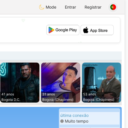
Mode
Entrar
Registrar
💖
💕
41 anos
31 anos
53 anos
Bogota D.C.
Bogotá (Chapinero)
Bogotá (Chapinero)
última conexão
Muito tempo