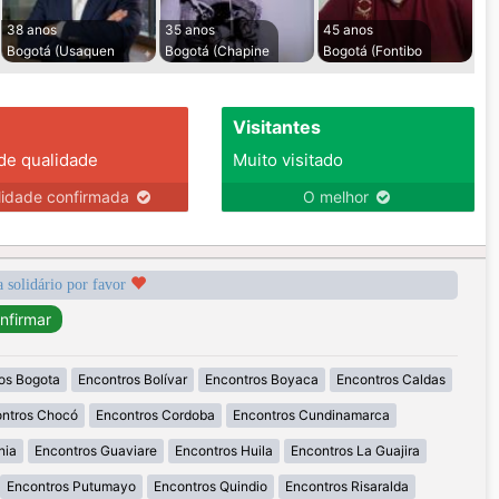
38 anos
35 anos
45 anos
Bogotá (Usaquen
Bogotá (Chapine
Bogotá (Fontibo
Visitantes
 de qualidade
Muito visitado
lidade confirmada
O melhor
a solidário por favor
os Bogota
Encontros Bolívar
Encontros Boyaca
Encontros Caldas
ntros Chocó
Encontros Cordoba
Encontros Cundinamarca
nia
Encontros Guaviare
Encontros Huila
Encontros La Guajira
Encontros Putumayo
Encontros Quindio
Encontros Risaralda