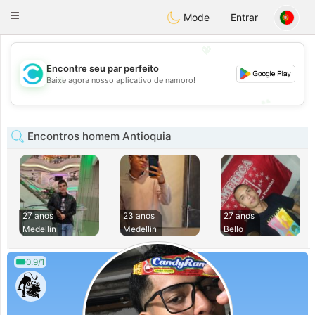
olombia
Citas
Toggle
Mode
Entrar
navigation
💖
Encontre seu par perfeito
💖
Baixe agora nosso aplicativo de namoro!
💕
💕
Encontros homem Antioquia
27 anos
23 anos
27 anos
Medellin
Medellin
Bello
0.9/1