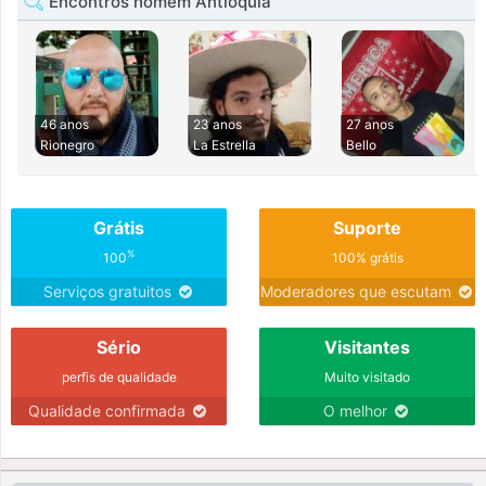
Encontros homem Antioquia
46 anos
23 anos
27 anos
Rionegro
La Estrella
Bello
Grátis
Suporte
%
100
100% grátis
Serviços gratuitos
Moderadores que escutam
Sério
Visitantes
perfis de qualidade
Muito visitado
Qualidade confirmada
O melhor