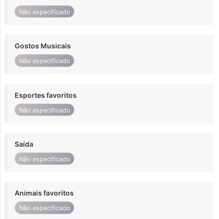
Não especificado
Gostos Musicais
Não especificado
Esportes favoritos
Não especificado
Saída
Não especificado
Animais favoritos
Não especificado