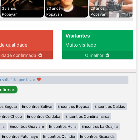
35 anos
30 anos
29 anos
Popayan
Popayan
Popayan
Visitantes
 de qualidade
Muito visitado
lidade confirmada
O melhor
a solidário por favor
os Bogota
Encontros Bolívar
Encontros Boyaca
Encontros Caldas
ntros Chocó
Encontros Cordoba
Encontros Cundinamarca
nia
Encontros Guaviare
Encontros Huila
Encontros La Guajira
Encontros Putumayo
Encontros Quindio
Encontros Risaralda