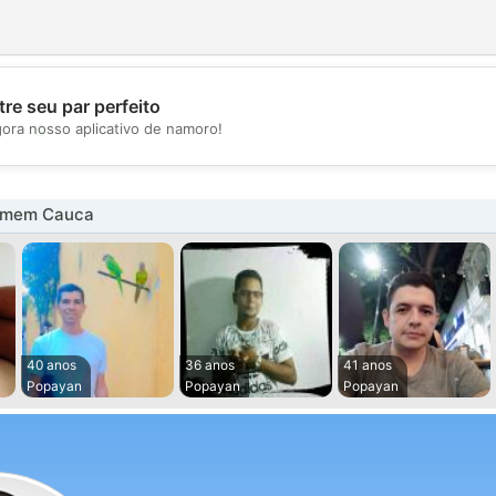
re seu par perfeito
💖
gora nosso aplicativo de namoro!
💕
omem Cauca
40 anos
36 anos
41 anos
Popayan
Popayan
Popayan