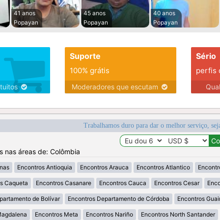
41 anos
45 anos
40 anos
Popayan
Popayan
Popayan
Suporte
Sério
100% grátis
perfis
tuitos
Moderadores que escutam
Qua
Trabalhamos duro para dar o melhor serviço, sej
os nas áreas de: Colômbia
nas
Encontros Antioquia
Encontros Arauca
Encontros Atlantico
Encontr
os Caqueta
Encontros Casanare
Encontros Cauca
Encontros Cesar
Enco
partamento de Bolívar
Encontros Departamento de Córdoba
Encontros Guai
Magdalena
Encontros Meta
Encontros Nariño
Encontros North Santander