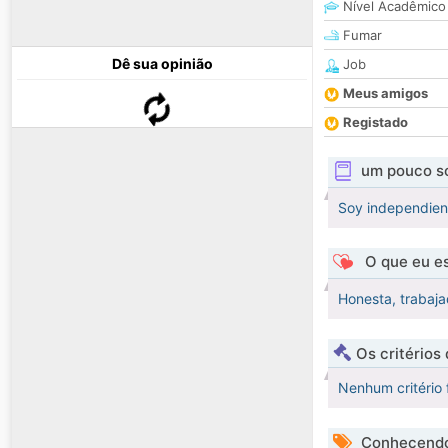
Nível Acadêmico
Fumar
Dê sua opinião
Job
Meus amigos
Registado
um pouco s
Soy independient
O que eu es
Honesta, trabaja
Os critérios
Nenhum critério 
Conhecendo