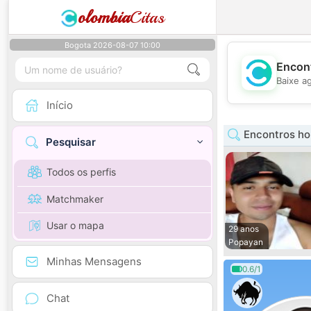
olombia
Citas
Bogota 2026-08-07 10:00
Encont
Baixe a
Início
Encontros h
Pesquisar
Todos os perfis
Matchmaker
Usar o mapa
29 anos
Popayan
Minhas Mensagens
0.6/1
Chat