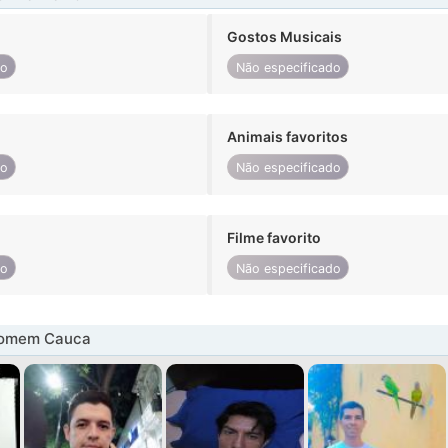
Gostos Musicais
do
Não especificado
Animais favoritos
do
Não especificado
Filme favorito
do
Não especificado
homem Cauca