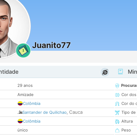
Juanito77
1
ntidade
Minh
29 anos
Procura
Amizade
Cor dos
Colômbia
Cor do 
Cauca
Santander de Quilichao
,
Tipo de
Colômbia
Altura
único
Peso