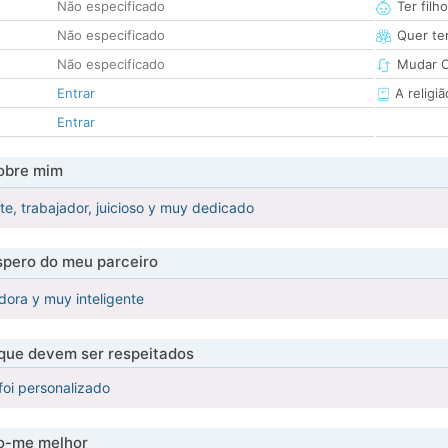
Não especificado
Ter filh
Não especificado
Quer ter
Não especificado
Mudar C
Entrar
A religiã
Entrar
obre mim
e, trabajador, juicioso y muy dedicado
pero do meu parceiro
dora y muy inteligente
 que devem ser respeitados
foi personalizado
-me melhor