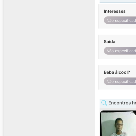
Interesses
Não especifica
Saída
Não especifica
Beba álcool?
Não especifica
Encontros 