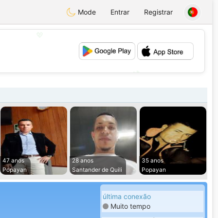
Mode
Entrar
Registrar
💖
💕
47 anos
28 anos
35 anos
Popayan
Santander de Quili
Popayan
última conexão
Muito tempo