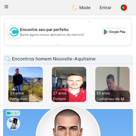
olombia
Citas
Toggle
Mode
Entrar
navigation
💖
💖
Encontre seu par perfeito
Baixe agora nosso aplicativo de namoro!
💕
💕
Encontros homem Nouvelle-Aquitaine
33 anos
27 anos
55 anos
Périgueux
Poitiers
Castelnau-de-Medoc
0.8/1