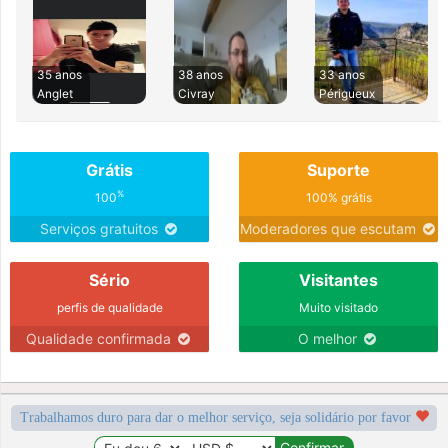
35 anos
38 anos
33 anos
Anglet
Civray
Périgueux
Grátis
Suporte
%
100
100% grátis
Serviços gratuitos
Moderadores que escutam
Sério
Visitantes
perfis de qualidade
Muito visitado
Qualidade confirmada
O melhor
Trabalhamos duro para dar o melhor serviço, seja solidário por favor