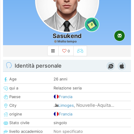
0
Sasukend
Molto tempo
0
Identità personale
Age
26 anni
qui a
Relazione seria
Paese
Francia
Nouvelle-Aquita...
City
Limoges
,
origine
Francia
Stato civile
singolo
livello accademico
Non specificato