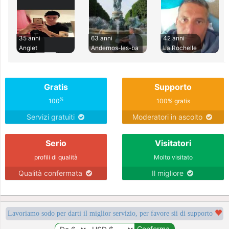
35 anni
63 anni
42 anni
Anglet
Andernos-les-ba
La Rochelle
Gratis
Supporto
%
100
100% gratis
Servizi gratuiti
Moderatori in ascolto
Serio
Visitatori
profili di qualità
Molto visitato
Qualità confermata
Il migliore
Lavoriamo sodo per darti il miglior servizio, per favore sii di supporto