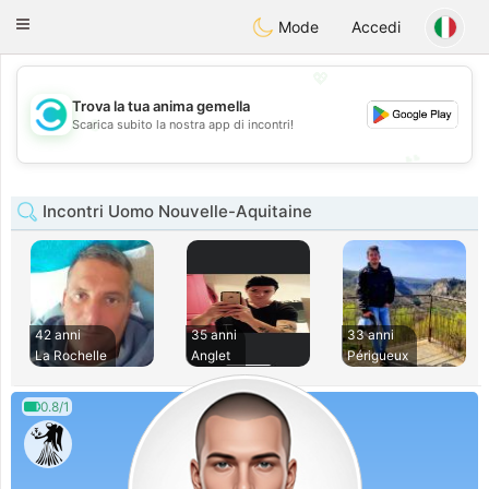
olombia
Citas
Toggle
Mode
Accedi
navigation
💖
Trova la tua anima gemella
💖
Scarica subito la nostra app di incontri!
💕
💕
Incontri Uomo Nouvelle-Aquitaine
42 anni
35 anni
33 anni
La Rochelle
Anglet
Périgueux
0.8/1