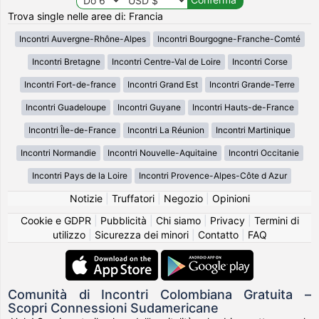
Trova single nelle aree di: Francia
Incontri Auvergne-Rhône-Alpes
Incontri Bourgogne-Franche-Comté
Incontri Bretagne
Incontri Centre-Val de Loire
Incontri Corse
Incontri Fort-de-france
Incontri Grand Est
Incontri Grande-Terre
Incontri Guadeloupe
Incontri Guyane
Incontri Hauts-de-France
Incontri Île-de-France
Incontri La Réunion
Incontri Martinique
Incontri Normandie
Incontri Nouvelle-Aquitaine
Incontri Occitanie
Incontri Pays de la Loire
Incontri Provence-Alpes-Côte d Azur
Notizie
|
Truffatori
|
Negozio
|
Opinioni
Cookie e GDPR
|
Pubblicità
|
Chi siamo
|
Privacy
|
Termini di
utilizzo
|
Sicurezza dei minori
|
Contatto
|
FAQ
Comunità di Incontri Colombiana Gratuita –
Scopri Connessioni Sudamericane