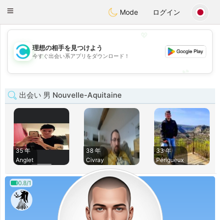
olombia
Citas
Toggle
Mode
ログイン
navigation
💖
理想の相手を見つけよう
💖
今すぐ出会い系アプリをダウンロード！
💕
💕
出会い 男 Nouvelle-Aquitaine
35 年
38 年
33 年
Anglet
Civray
Périgueux
0.8/1