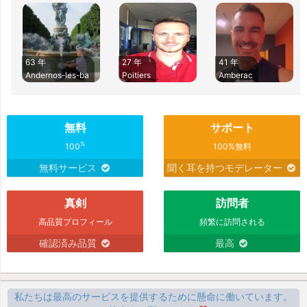
63 年
27 年
41 年
Andernos-les-ba
Poitiers
Amberac
無料
サポート
%
100
100%無料
無料サービス
聞く耳を持つモデレーター
真剣
訪問者
高品質プロフィール
頻繁に訪問される
確認済み品質
最高
私たちは最高のサービスを提供するために懸命に働いています。