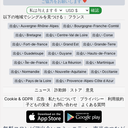
ご協力をお願いします
以下の地域でシングルを見つける： フランス
出会い Auvergne-Rhône-Alpes
出会い Bourgogne-Franche-Comté
出会い Bretagne
出会い Centre-Val de Loire
出会い Corse
出会い Fort-de-france
出会い Grand Est
出会い Grande-Terre
出会い Guadeloupe
出会い Guyane
出会い Hauts-de-France
出会い Île-de-France
出会い La Réunion
出会い Martinique
出会い Normandie
出会い Nouvelle-Aquitaine
出会い Occitanie
出会い Pays de la Loire
出会い Provence-Alpes-Côte d Azur
ニュース
|
詐欺師
|
ストア
|
意見
Cookie & GDPR
|
広告
|
私たちについて
|
プライバシー
|
利用規約
|
子どもの安全
|
お問い合わせ
|
よくある質問