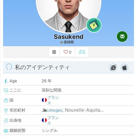
0
Sasukend
長時間
0
私のアイデンティティ
Age
26 年
ここに
深刻な関係
フラン
国
ス
Nouvelle-Aquita...
市区町村
Limoges
,
フラン
出身地
ス
婚姻状態
シングル