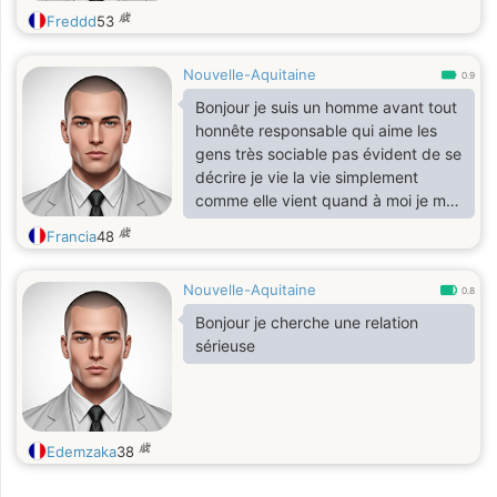
exaltada por los impulsos carnales
歳
Freddd
53
de la pasión.Vivo en Francia en una
bonita casa muy cerca de la playa,
en un pequeño pueblo costero en la
Nouvelle-Aquitaine
0.9
bahía de Arcachon, en el lado del
Bonjour je suis un homme avant tout
Océano Atlántico (cerca de Burdeos
honnête responsable qui aime les
en el suroeste).Pero también
gens très sociable pas évident de se
podríamos encontrarnos en Bogotá,
décrire je vie la vie simplement
porque tengo un departamento
comme elle vient quand à moi je ma
grande con una terraza genial, en el
recherche est de trouver une femme
歳
barrio Santa Bárbara de Bogotá. Tal
Francia
48
qui aurait les mêmes qualités que
vez lo ponga a la venta porque ya
moi être fidèle en amour
no vengo muy seguido a Bogotá, a
Nouvelle-Aquitaine
0.8
menos...
Bonjour je cherche une relation
sérieuse
歳
Edemzaka
38