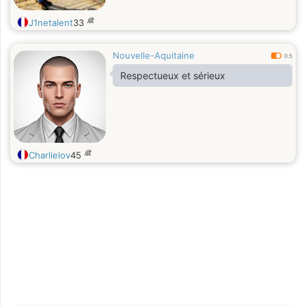
歳
J1netalent
33
Nouvelle-Aquitaine
0.5
Respectueux et sérieux
歳
Charlielov
45