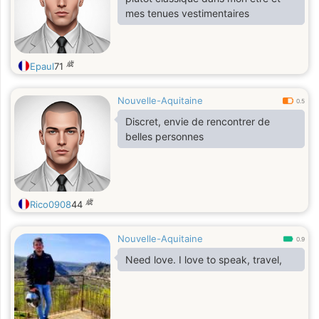
mes tenues vestimentaires
歳
Epaul
71
Nouvelle-Aquitaine
0.5
Discret, envie de rencontrer de
belles personnes
歳
Rico0908
44
Nouvelle-Aquitaine
0.9
Need love. I love to speak, travel,