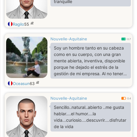
tranquille
歳
Ragilo
55
Nouvelle-Aquitaine
0.7
​Soy un hombre tanto en su cabeza
como en su cuerpo, con una gran
mente abierta, inventiva, disponible
porque he dejado el estrés de la
gestión de mi empresa. Al no tener
nada más que demostrar, mi deseo
歳
Oceasun
63
es hacer florecer la ambición de mi
socio, compartir proyectos
Nouvelle-Aquitaine
comunes.Soy sensible, tanto
0.4
cerebral como táctil, sensualidad al
Sencillo..natural..abierto ..me gusta
límite...Deseo crear una relación
hablar....el humor....la
compartida, contraria a la rutina,
vida...curiosio....descuvrir....disfrutar
llena de inventiva, sublimada por la
de la vida
exaltación de una pasión romántica