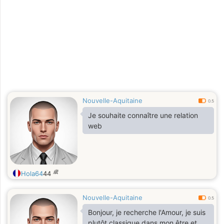
Nouvelle-Aquitaine
0.5
Je souhaite connaître une relation
web
歳
Hola64
44
Nouvelle-Aquitaine
0.5
Bonjour, je recherche l'Amour, je suis
plutôt classique dans mon être et