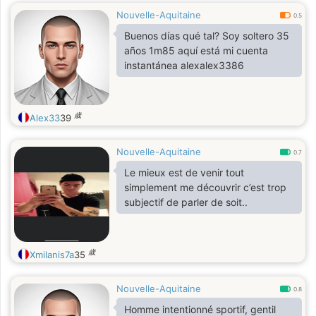
Nouvelle-Aquitaine
0.5
Buenos días qué tal? Soy soltero 35
años 1m85 aquí está mi cuenta
instantánea alexalex3386
歳
Alex33
39
Nouvelle-Aquitaine
0.7
Le mieux est de venir tout
simplement me découvrir c’est trop
subjectif de parler de soit..
歳
Xmilanis7a
35
Nouvelle-Aquitaine
0.8
Homme intentionné sportif, gentil