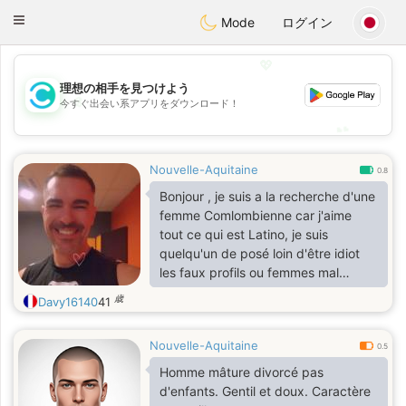
olombia
Citas
Toggle
Mode
ログイン
navigation
💖
理想の相手を見つけよう
💖
今すぐ出会い系アプリをダウンロード！
💕
💕
Nouvelle-Aquitaine
0.8
Bonjour , je suis a la recherche d'une
femme Comlombienne car j'aime
tout ce qui est Latino, je suis
quelqu'un de posé loin d'être idiot
les faux profils ou femmes mal
intentionnées je vais le sentir . Je
歳
Davy16140
41
n'enverrais pas d'argent ou quoi que
ce soit . 😉 je cherche un vraie
Nouvelle-Aquitaine
personne sincère et fidèle
0.5
Homme mâture divorcé pas
d'enfants. Gentil et doux. Caractère