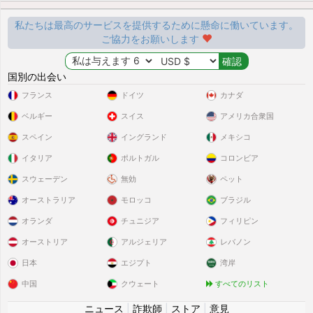
私たちは最高のサービスを提供するために懸命に働いています。
ご協力をお願いします
国別の出会い
フランス
ドイツ
カナダ
ベルギー
スイス
アメリカ合衆国
スペイン
イングランド
メキシコ
イタリア
ポルトガル
コロンビア
スウェーデン
無効
ペット
オーストラリア
モロッコ
ブラジル
オランダ
チュニジア
フィリピン
オーストリア
アルジェリア
レバノン
日本
エジプト
湾岸
中国
クウェート
すべてのリスト
ニュース
|
詐欺師
|
ストア
|
意見