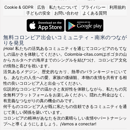
Cookie & GDPR
|
広告
|
私たちについて
|
プライバシー
|
利用規約
|
子どもの安全
|
お問い合わせ
|
よくある質問
無料コロンビア出会いコミュニティ - 南米のつなが
りを発見
¡Hola! 私たちの活気あるコミュニティを通じてコロンビアのもてな
しの温かさを体験してください。Colombia-citas.comはボゴタの山
からカルタヘナの海岸までのシングルを結びつけ、コロンビア文化
の情熱と喜びを祝います。
活気あるメデジン、歴史的なカリ、熱帯のバランキージャにいて
も、あなたの人生への愛、家族の価値観、本物の友情を共有する相
性の良いコロンビア人と出会ってください。
伝説的なコロンビアの温かさと友好性を体験しながら、私たちの完
全無料プラットフォームをお楽しみください。隠れた料金はなく、
有意義なつながりの真の機会のみです。
何千ものコロンビア人が既に私たちの信頼できるコミュニティを通
じて美しい関係を築いています。
コロンビアの精神があなたを次の素晴らしい友情やパートナーシッ
プへと導くようにしましょう。¡Vamos a conectar!