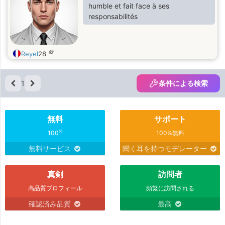
humble et fait face à ses
responsabilités
歳
Reyel
28
1
条件による検索
無料
サポート
%
100
100%無料
無料サービス
聞く耳を持つモデレーター
真剣
訪問者
高品質プロフィール
頻繁に訪問される
確認済み品質
最高