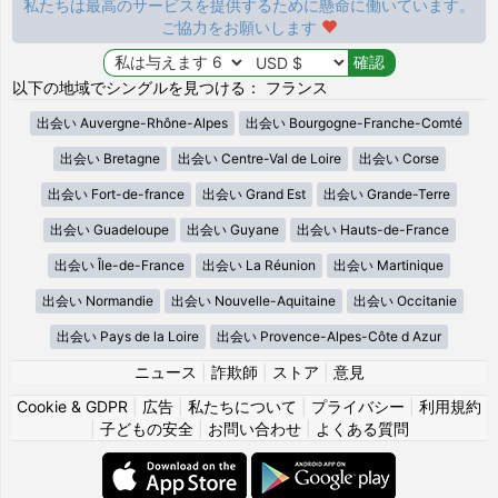
私たちは最高のサービスを提供するために懸命に働いています。
ご協力をお願いします
以下の地域でシングルを見つける： フランス
出会い Auvergne-Rhône-Alpes
出会い Bourgogne-Franche-Comté
出会い Bretagne
出会い Centre-Val de Loire
出会い Corse
出会い Fort-de-france
出会い Grand Est
出会い Grande-Terre
出会い Guadeloupe
出会い Guyane
出会い Hauts-de-France
出会い Île-de-France
出会い La Réunion
出会い Martinique
出会い Normandie
出会い Nouvelle-Aquitaine
出会い Occitanie
出会い Pays de la Loire
出会い Provence-Alpes-Côte d Azur
ニュース
|
詐欺師
|
ストア
|
意見
Cookie & GDPR
|
広告
|
私たちについて
|
プライバシー
|
利用規約
|
子どもの安全
|
お問い合わせ
|
よくある質問