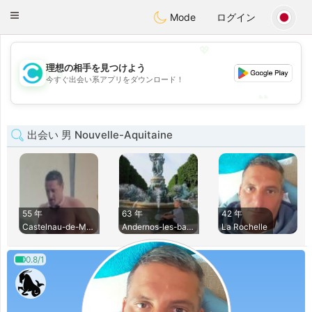
olombia
Citas
Toggle
Mode
ログイン
navigation
💖
理想の相手を見つけよう
💖
今すぐ出会い系アプリをダウンロード！
💕
💕
出会い 男 Nouvelle-Aquitaine
55 年
63 年
42 年
Castelnau-de-Medoc
Andernos-les-bains
La Rochelle
0.8/1