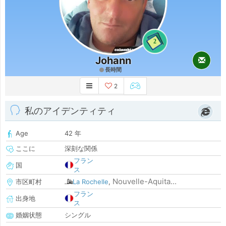
2
Johann
長時間
2
私のアイデンティティ
Age
42 年
ここに
深刻な関係
フラン
国
ス
Nouvelle-Aquita...
市区町村
La Rochelle
,
フラン
出身地
ス
婚姻状態
シングル