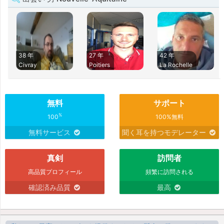
38 年
27 年
42 年
Civray
Poitiers
La Rochelle
無料
サポート
%
100
100%無料
無料サービス
聞く耳を持つモデレーター
真剣
訪問者
高品質プロフィール
頻繁に訪問される
確認済み品質
最高