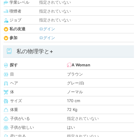
学業レベル
指定されていない
喫煙者
指定されていない
ジョブ
指定されていない
私の友達
ログイン
参加
ログイン
私の物理学と+
探す
A Woman
目
ブラウン
ヘア
グレー/白
体
ノーマル
サイズ
170 cm
体重
72 Kg
子供がいる
指定されていない
子供が欲しい
はい
恋に出る
指定されていない