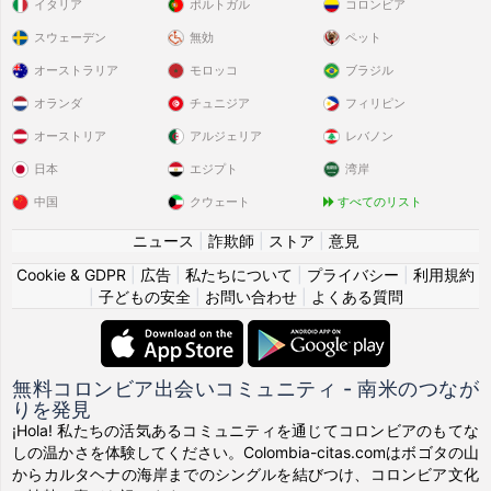
イタリア
ポルトガル
コロンビア
スウェーデン
無効
ペット
オーストラリア
モロッコ
ブラジル
オランダ
チュニジア
フィリピン
オーストリア
アルジェリア
レバノン
日本
エジプト
湾岸
中国
クウェート
すべてのリスト
ニュース
|
詐欺師
|
ストア
|
意見
Cookie & GDPR
|
広告
|
私たちについて
|
プライバシー
|
利用規約
|
子どもの安全
|
お問い合わせ
|
よくある質問
無料コロンビア出会いコミュニティ - 南米のつなが
りを発見
¡Hola! 私たちの活気あるコミュニティを通じてコロンビアのもてな
しの温かさを体験してください。Colombia-citas.comはボゴタの山
からカルタヘナの海岸までのシングルを結びつけ、コロンビア文化