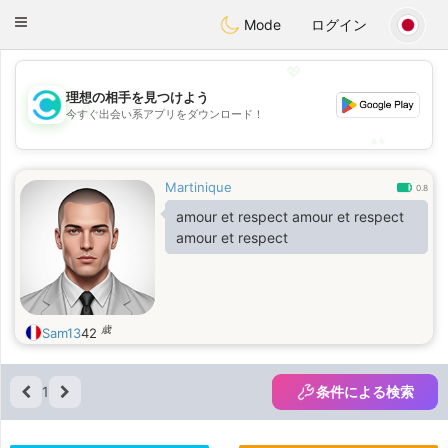
olombia
Citas
Toggle
Mode
ログイン
navigation
💖
理想の相手を見つけよう
💖
今すぐ出会い系アプリをダウンロード！
💕
💕
Martinique
0.8
amour et respect amour et respect
amour et respect
歳
Sam13
42
1
条件による検索