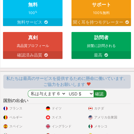
無料
サポート
%
100
100%無料
無料サービス
聞く耳を持つモデレーター
真剣
訪問者
高品質プロフィール
頻繁に訪問される
確認済み品質
最高
私たちは最高のサービスを提供するために懸命に働いています。
ご協力をお願いします
国別の出会い
フランス
ドイツ
カナダ
ベルギー
スイス
アメリカ合衆国
スペイン
イングランド
メキシコ