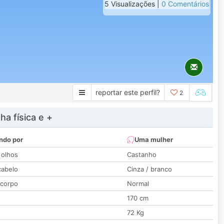
5 Visualizações |
0 Comentários
reportar este perfil?
2
a física e +
ndo por
Uma mulher
 olhos
Castanho
cabelo
Cinza / branco
 corpo
Normal
170 cm
72 Kg