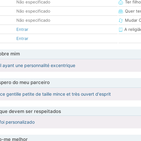
Não especificado
Ter filh
Não especificado
Quer ter
Não especificado
Mudar C
Entrar
A religiã
Entrar
obre mim
il ayant une personnalité excentrique
pero do meu parceiro
ce gentille petite de taille mince et très ouvert d'esprit
 que devem ser respeitados
foi personalizado
-me melhor