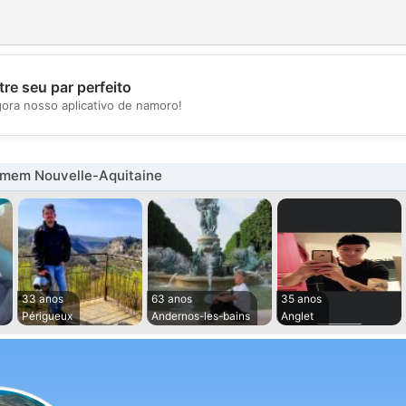
re seu par perfeito
💖
gora nosso aplicativo de namoro!
💕
mem Nouvelle-Aquitaine
33 anos
63 anos
35 anos
Périgueux
Andernos-les-bains
Anglet