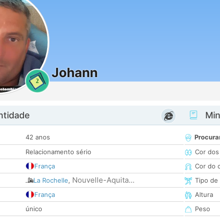
Johann
2
ntidade
Minh
42 anos
Procura
Relacionamento sério
Cor dos
França
Cor do 
Nouvelle-Aquita...
La Rochelle
,
Tipo de
França
Altura
único
Peso