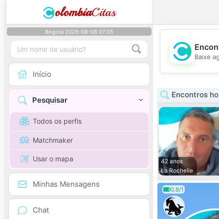
olombia
Citas
Bogota 2026-08-08 07:05
Encont
Baixe a
Início
Encontros ho
Pesquisar
Todos os perfis
Matchmaker
Usar o mapa
42 anos
La Rochelle
Minhas Mensagens
0.8/1
Chat