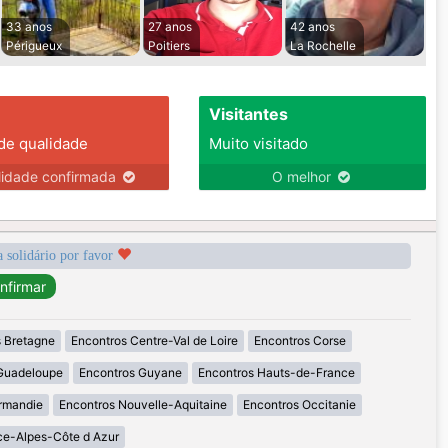
33 anos
27 anos
42 anos
Périgueux
Poitiers
La Rochelle
Visitantes
 de qualidade
Muito visitado
lidade confirmada
O melhor
a solidário por favor
 Bretagne
Encontros Centre-Val de Loire
Encontros Corse
Guadeloupe
Encontros Guyane
Encontros Hauts-de-France
rmandie
Encontros Nouvelle-Aquitaine
Encontros Occitanie
ce-Alpes-Côte d Azur