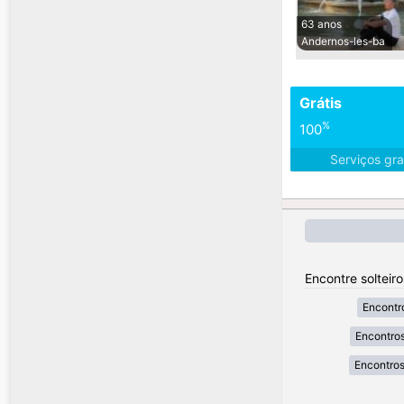
63 anos
Andernos-les-ba
Grátis
%
100
Serviços gra
Encontre solteir
Encontr
Encontros
Encontros