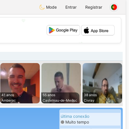
Mode
Entrar
Registrar
💖
💕
41 anos
55 anos
38 anos
Amberac
Castelnau-de-Medoc
Civray
última conexão
Muito tempo