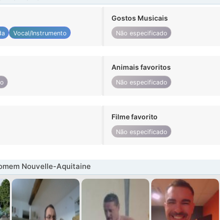
Gostos Musicais
da
Vocal/Instrumento
Não especificado
Animais favoritos
do
Não especificado
Filme favorito
Não especificado
omem Nouvelle-Aquitaine