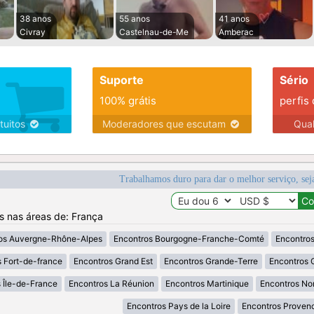
38 anos
55 anos
41 anos
Civray
Castelnau-de-Me
Amberac
Suporte
Sério
100% grátis
perfis
tuitos
Moderadores que escutam
Qua
Trabalhamos duro para dar o melhor serviço, sej
os nas áreas de: França
os Auvergne-Rhône-Alpes
Encontros Bourgogne-Franche-Comté
Encontros
 Fort-de-france
Encontros Grand Est
Encontros Grande-Terre
Encontros 
 Île-de-France
Encontros La Réunion
Encontros Martinique
Encontros No
Encontros Pays de la Loire
Encontros Proven