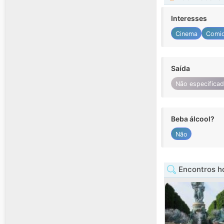
Interesses
Cinema
Comi
Saída
Não especifica
Beba álcool?
Não
Encontros h