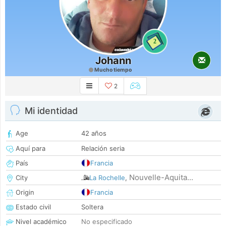
2
Johann
Mucho tiempo
2
Mi identidad
Age
42 años
Aquí para
Relación seria
País
Francia
Nouvelle-Aquita...
City
La Rochelle
,
Origin
Francia
Estado civil
Soltera
Nivel académico
No especificado