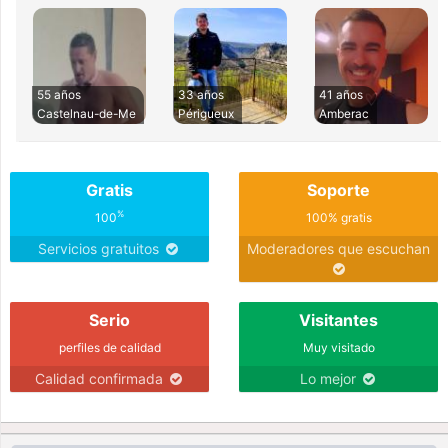
55 años
33 años
41 años
Castelnau-de-Me
Périgueux
Amberac
Gratis
Soporte
%
100
100% gratis
Servicios gratuitos
Moderadores que escuchan
Serio
Visitantes
perfiles de calidad
Muy visitado
Calidad confirmada
Lo mejor