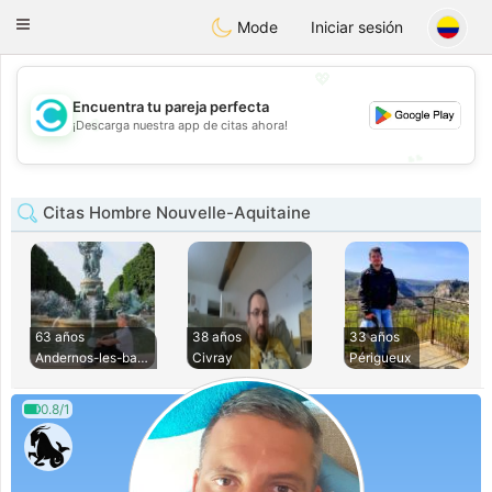
olombia
Citas
Toggle
Mode
Iniciar sesión
navigation
💖
Encuentra tu pareja perfecta
💖
¡Descarga nuestra app de citas ahora!
💕
💕
Citas Hombre Nouvelle-Aquitaine
63 años
38 años
33 años
Andernos-les-bains
Civray
Périgueux
0.8/1