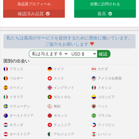
高品質プロフィール
頻繁に訪問される
確認済み品質
最高
私たちは最高のサービスを提供するために懸命に働いています。
ご協力をお願いします
国別の出会い
フランス
ドイツ
カナダ
ベルギー
スイス
アメリカ合衆国
スペイン
イングランド
メキシコ
イタリア
ポルトガル
コロンビア
スウェーデン
無効
ペット
オーストラリア
モロッコ
ブラジル
オランダ
チュニジア
フィリピン
オーストリア
アルジェリア
レバノン