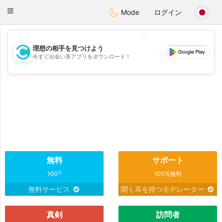
olombia
Citas
Toggle
Mode
ログイン
navigation
💖
理想の相手を見つけよう
今すぐ出会い系アプリをダウンロード！
💖
💕
💕
無料
サポート
%
100
100%無料
無料サービス
聞く耳を持つモデレーター
真剣
訪問者