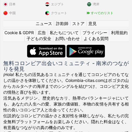
日本
エジプト
湾岸
中国
クウェート
すべてのリスト
ニュース
|
詐欺師
|
ストア
|
意見
Cookie & GDPR
|
広告
|
私たちについて
|
プライバシー
|
利用規約
|
子どもの安全
|
お問い合わせ
|
よくある質問
無料コロンビア出会いコミュニティ - 南米のつなが
りを発見
¡Hola! 私たちの活気あるコミュニティを通じてコロンビアのもてな
しの温かさを体験してください。Colombia-citas.comはボゴタの山
からカルタヘナの海岸までのシングルを結びつけ、コロンビア文化
の情熱と喜びを祝います。
活気あるメデジン、歴史的なカリ、熱帯のバランキージャにいて
も、あなたの人生への愛、家族の価値観、本物の友情を共有する相
性の良いコロンビア人と出会ってください。
伝説的なコロンビアの温かさと友好性を体験しながら、私たちの完
全無料プラットフォームをお楽しみください。隠れた料金はなく、
有意義なつながりの真の機会のみです。