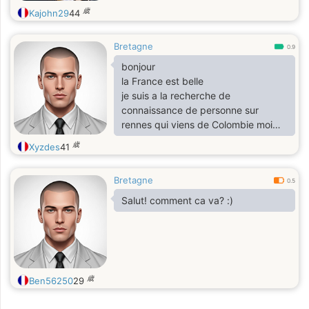
歳
Kajohn29
44
Bretagne
0.9
bonjour
la France est belle
je suis a la recherche de
connaissance de personne sur
rennes qui viens de Colombie moi
même qui est aller en Colombie au
歳
Xyzdes
41
mois de février car j 'aime son
histoire
Bretagne
n’hésiter pas a me contacter je suis
0.5
homme 1 m82 80 kg yeux bleu
Salut! comment ca va? :)
blond foncé lunette
歳
Ben56250
29