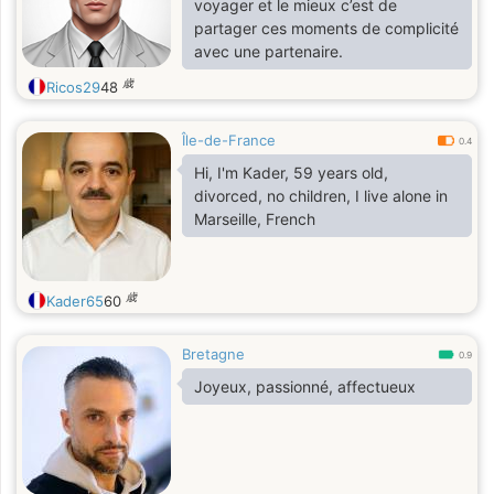
voyager et le mieux c’est de
partager ces moments de complicité
avec une partenaire.
歳
Ricos29
48
Île-de-France
0.4
Hi, I'm Kader, 59 years old,
divorced, no children, I live alone in
Marseille, French
歳
Kader65
60
Bretagne
0.9
Joyeux, passionné, affectueux