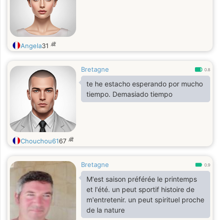
歳
Angela
31
Bretagne
0.8
te he estacho esperando por mucho
tiempo. Demasiado tiempo
歳
Chouchou61
67
Bretagne
0.9
M'est saison préférée le printemps
et l'été. un peut sportif histoire de
m'entretenir. un peut spirituel proche
de la nature