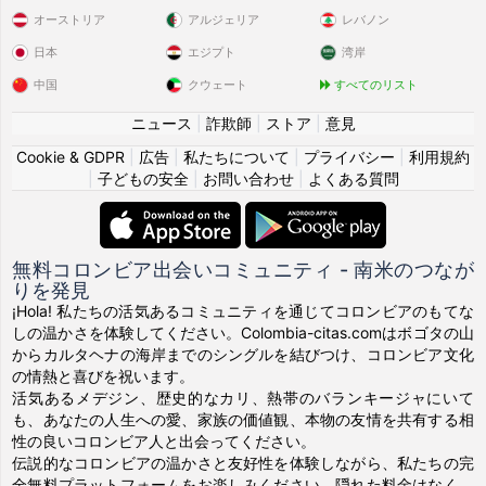
オーストリア
アルジェリア
レバノン
日本
エジプト
湾岸
中国
クウェート
すべてのリスト
ニュース
|
詐欺師
|
ストア
|
意見
Cookie & GDPR
|
広告
|
私たちについて
|
プライバシー
|
利用規約
|
子どもの安全
|
お問い合わせ
|
よくある質問
無料コロンビア出会いコミュニティ - 南米のつなが
りを発見
¡Hola! 私たちの活気あるコミュニティを通じてコロンビアのもてな
しの温かさを体験してください。Colombia-citas.comはボゴタの山
からカルタヘナの海岸までのシングルを結びつけ、コロンビア文化
の情熱と喜びを祝います。
活気あるメデジン、歴史的なカリ、熱帯のバランキージャにいて
も、あなたの人生への愛、家族の価値観、本物の友情を共有する相
性の良いコロンビア人と出会ってください。
伝説的なコロンビアの温かさと友好性を体験しながら、私たちの完
全無料プラットフォームをお楽しみください。隠れた料金はなく、