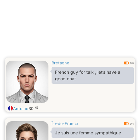
Bretagne
0.6
French guy for talk , let’s have a
good chat
歳
Antoine
30
Île-de-France
0.4
Je suis une femme sympathique