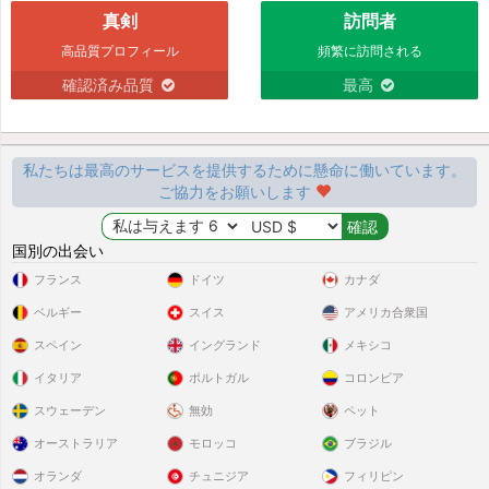
真剣
訪問者
高品質プロフィール
頻繁に訪問される
確認済み品質
最高
私たちは最高のサービスを提供するために懸命に働いています。
ご協力をお願いします
国別の出会い
フランス
ドイツ
カナダ
ベルギー
スイス
アメリカ合衆国
スペイン
イングランド
メキシコ
イタリア
ポルトガル
コロンビア
スウェーデン
無効
ペット
オーストラリア
モロッコ
ブラジル
オランダ
チュニジア
フィリピン