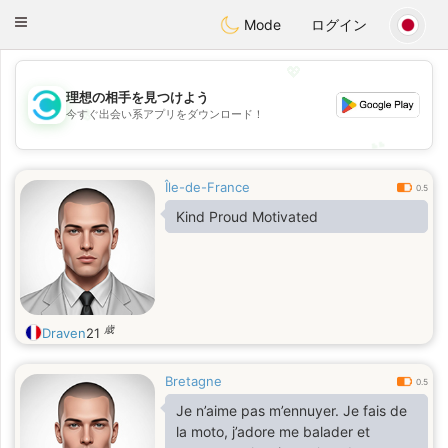
olombia
Citas
Toggle
Mode
ログイン
navigation
💖
理想の相手を見つけよう
💖
今すぐ出会い系アプリをダウンロード！
💕
💕
Île-de-France
0.5
Kind Proud Motivated
歳
Draven
21
Bretagne
0.5
Je n’aime pas m’ennuyer. Je fais de
la moto, j’adore me balader et