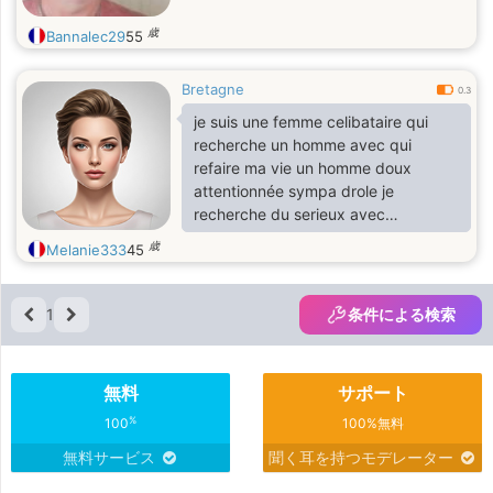
歳
Bannalec29
55
Bretagne
0.3
je suis une femme celibataire qui
recherche un homme avec qui
refaire ma vie un homme doux
attentionnée sympa drole je
recherche du serieux avec
quelqu'un qui saura m aimer
歳
Melanie333
45
1
条件による検索
無料
サポート
%
100
100%無料
無料サービス
聞く耳を持つモデレーター