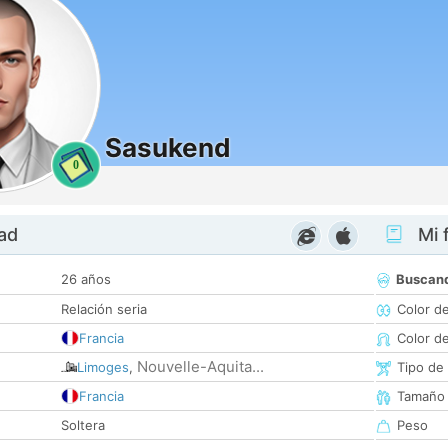
Sasukend
0
dad
Mi f
26 años
Buscan
Relación seria
Color d
Francia
Color d
Nouvelle-Aquita...
Limoges
,
Tipo de
Francia
Tamaño
Soltera
Peso