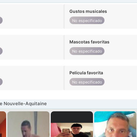
Gustos musicales
o
No especificado
Mascotas favoritas
o
No especificado
Película favorita
o
No especificado
e Nouvelle-Aquitaine