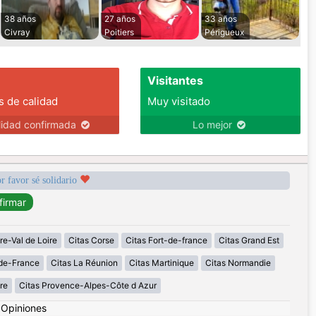
38 años
27 años
33 años
Civray
Poitiers
Périgueux
Visitantes
s de calidad
Muy visitado
lidad confirmada
Lo mejor
r favor sé solidario
re-Val de Loire
Citas Corse
Citas Fort-de-france
Citas Grand Est
-de-France
Citas La Réunion
Citas Martinique
Citas Normandie
re
Citas Provence-Alpes-Côte d Azur
|
Opiniones