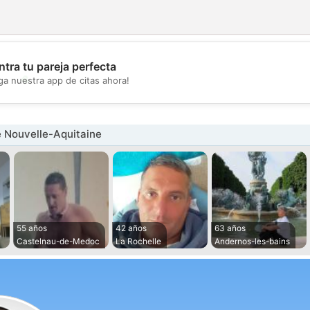
tra tu pareja perfecta
💖
ga nuestra app de citas ahora!
💕
 Nouvelle-Aquitaine
55 años
42 años
63 años
Castelnau-de-Medoc
La Rochelle
Andernos-les-bains