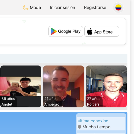
Mode
Iniciar sesión
Registrarse
💖
💕
35 años
41 años
27 años
Anglet
Amberac
Poitiers
última conexión
Mucho tiempo