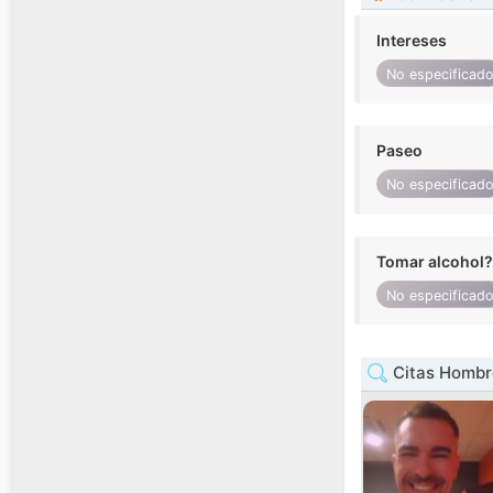
Intereses
No especificad
Paseo
No especificad
Tomar alcohol?
No especificad
Citas Hombr