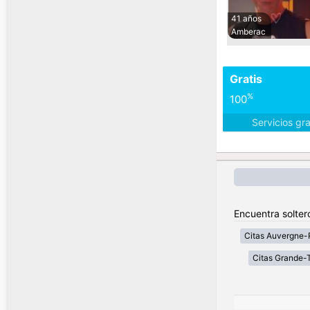
41 años
Amberac
Gratis
%
100
Servicios gr
Encuentra solter
Citas Auvergne-
Citas Grande-T