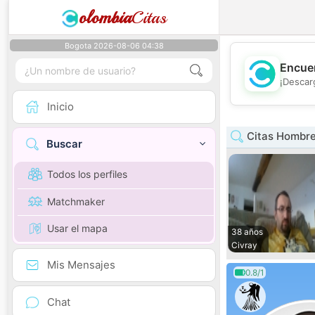
olombia
Citas
Bogota 2026-08-06 04:38
Encuen
¡Descar
Inicio
Citas Hombre
Buscar
Todos los perfiles
Matchmaker
Usar el mapa
38 años
Civray
Mis Mensajes
0.8/1
Chat