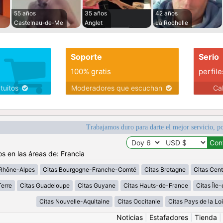
55 años
35 años
42 años
Castelnau-de-Me
Anglet
La Rochelle
Soporte
Serio
100% gratis
perfile
atuitos
Moderadores que escuchan
Ca
Trabajamos duro para darte el mejor servicio, po
os en las áreas de: Francia
Rhône-Alpes
Citas Bourgogne-Franche-Comté
Citas Bretagne
Citas Cent
erre
Citas Guadeloupe
Citas Guyane
Citas Hauts-de-France
Citas Île
Citas Nouvelle-Aquitaine
Citas Occitanie
Citas Pays de la Loi
Noticias
|
Estafadores
|
Tienda