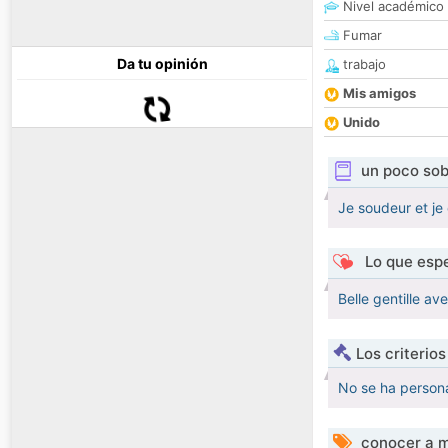
Nivel académico
Fumar
Da tu opinión
trabajo
Mis amigos
Unido
un poco sob
Je soudeur et je
Lo que espe
Belle gentille av
Los criterio
No se ha persona
conocer a m