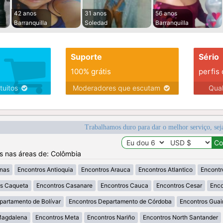
42 anos
31 anos
56 anos
Barranquilla
Soledad
Barranquilla
Suporte
Sério
100% grátis
perfis
tuitos
Moderadores que escutam
Qua
Trabalhamos duro para dar o melhor serviço, sej
os nas áreas de: Colômbia
nas
Encontros Antioquia
Encontros Arauca
Encontros Atlantico
Encontr
os Caqueta
Encontros Casanare
Encontros Cauca
Encontros Cesar
Enco
partamento de Bolívar
Encontros Departamento de Córdoba
Encontros Guai
Magdalena
Encontros Meta
Encontros Nariño
Encontros North Santander