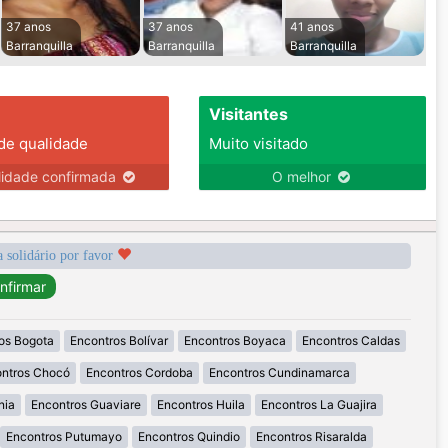
37 anos
37 anos
41 anos
Barranquilla
Barranquilla
Barranquilla
Visitantes
 de qualidade
Muito visitado
lidade confirmada
O melhor
a solidário por favor
os Bogota
Encontros Bolívar
Encontros Boyaca
Encontros Caldas
ntros Chocó
Encontros Cordoba
Encontros Cundinamarca
nia
Encontros Guaviare
Encontros Huila
Encontros La Guajira
Encontros Putumayo
Encontros Quindio
Encontros Risaralda