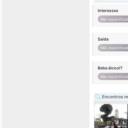
Interesses
Não especifica
Saída
Não especifica
Beba álcool?
Não especifica
Encontros mu