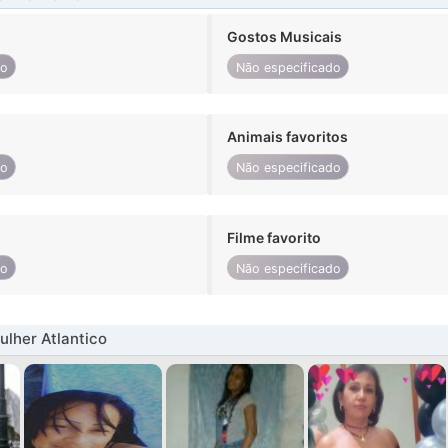
Gostos Musicais
do
Não especificado
Animais favoritos
do
Não especificado
Filme favorito
do
Não especificado
lher Atlantico