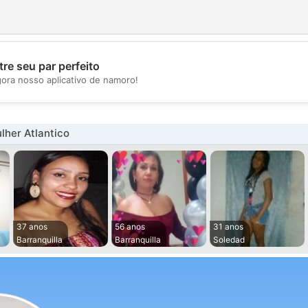
re seu par perfeito
💖
gora nosso aplicativo de namoro!
💕
her Atlantico
37 anos
56 anos
31 anos
Barranquilla
Barranquilla
Soledad