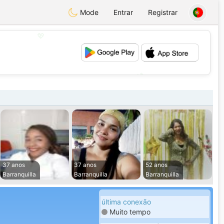
Mode
Entrar
Registrar
💖
💕
37 anos
37 anos
52 anos
Barranquilla
Barranquilla
Barranquilla
última conexão
Muito tempo