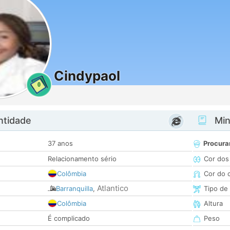
Cindypaol
0
ntidade
Minh
37 anos
Procura
Relacionamento sério
Cor dos
Colômbia
Cor do 
Atlantico
Barranquilla
,
Tipo de
Colômbia
Altura
É complicado
Peso