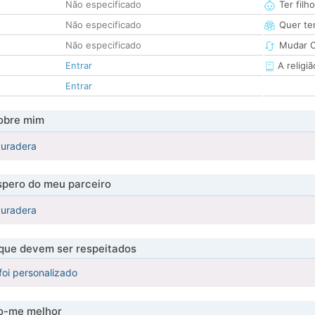
Não especificado
Ter filh
Não especificado
Quer ter
Não especificado
Mudar C
Entrar
A religiã
Entrar
obre mim
 duradera
pero do meu parceiro
 duradera
 que devem ser respeitados
foi personalizado
-me melhor