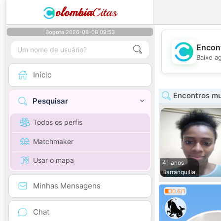
olombia
Citas
Bogota 2026-08-08 09:53
Encont
Baixe a
Início
Encontros mul
Pesquisar
Todos os perfis
Matchmaker
Usar o mapa
41 anos
Barranquilla
Minhas Mensagens
0.6/1
Chat