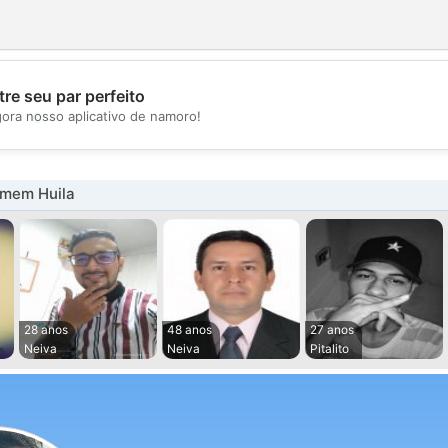
re seu par perfeito
💖
gora nosso aplicativo de namoro!
💕
mem Huila
28 anos
48 anos
27 anos
Neiva
Neiva
Pitalito