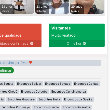
23 anos
23 anos
29 anos
Neiva
Pitalito
Neiva
Visitantes
 de qualidade
Muito visitado
lidade confirmada
O melhor
a solidário por favor
os Bogota
Encontros Bolívar
Encontros Boyaca
Encontros Caldas
ntros Chocó
Encontros Cordoba
Encontros Cundinamarca
nia
Encontros Guaviare
Encontros Huila
Encontros La Guajira
Encontros Putumayo
Encontros Quindio
Encontros Risaralda