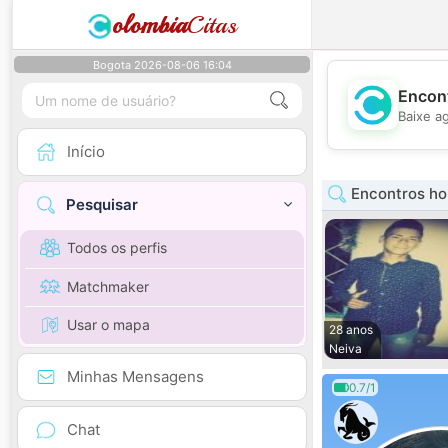
olombia
Citas
Bogota 2026-08-06 16:04
Encont
Baixe a
Início
Encontros ho
Pesquisar
Todos os perfis
Matchmaker
Usar o mapa
28 anos
Neiva
Minhas Mensagens
0.7/1
Chat