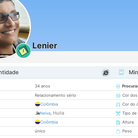
Lenier
1
ntidade
Minh
34 anos
Procura
Relacionamento sério
Cor dos
Colômbia
Cor do 
Huila
Neiva
,
Tipo de
Colômbia
Altura
único
Peso