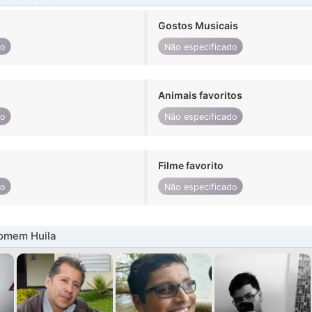
Gostos Musicais
do
Não especificado
Animais favoritos
do
Não especificado
Filme favorito
do
Não especificado
omem Huila