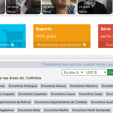
53 anos
34 anos
24 anos
Neiva
Neiva
Neiva
Suporte
Sério
100% grátis
perfis
tuitos
Moderadores que escutam
Qua
Trabalhamos duro para dar o melhor serviço, sej
os nas áreas de: Colômbia
nas
Encontros Antioquia
Encontros Arauca
Encontros Atlantico
Encontr
os Caqueta
Encontros Casanare
Encontros Cauca
Encontros Cesar
Enco
partamento de Bolívar
Encontros Departamento de Córdoba
Encontros Guai
Magdalena
Encontros Meta
Encontros Nariño
Encontros North Santander