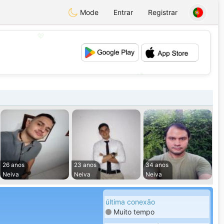
Mode
Entrar
Registrar
💖
💕
26 anos
23 anos
34 anos
Neiva
Neiva
Neiva
última conexão
Muito tempo