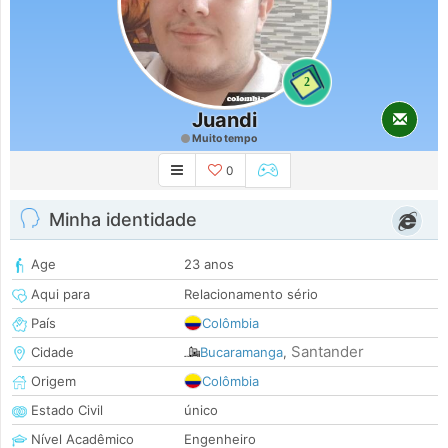
2
Juandi
Muito tempo
0
Minha identidade
Age
23 anos
Aqui para
Relacionamento sério
País
Colômbia
Santander
Cidade
Bucaramanga
,
Origem
Colômbia
Estado Civil
único
Nível Acadêmico
Engenheiro