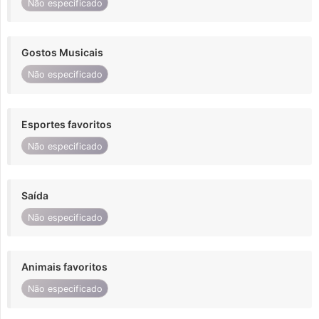
Não especificado
Gostos Musicais
Não especificado
Esportes favoritos
Não especificado
Saída
Não especificado
Animais favoritos
Não especificado