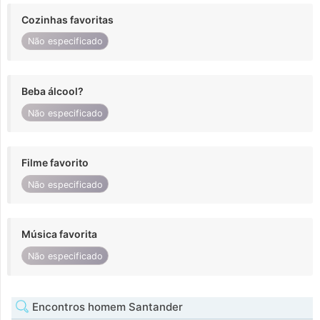
Cozinhas favoritas
Não especificado
Beba álcool?
Não especificado
Filme favorito
Não especificado
Música favorita
Não especificado
Encontros homem Santander