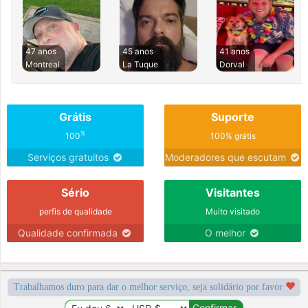
47 anos
45 anos
41 anos
Montreal
La Tuque
Dorval
Grátis
Suporte
%
100
100% grátis
Serviços gratuitos
Moderadores que escutam
Sério
Visitantes
perfis de qualidade
Muito visitado
Qualidade confirmada
O melhor
Trabalhamos duro para dar o melhor serviço, seja solidário por favor