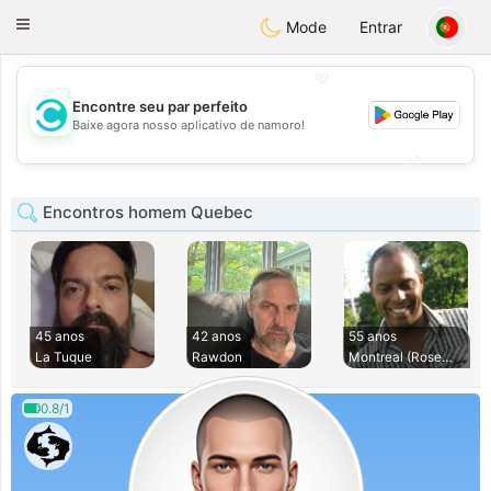
olombia
Citas
Toggle
Mode
Entrar
navigation
💖
Encontre seu par perfeito
💖
Baixe agora nosso aplicativo de namoro!
💕
💕
Encontros homem Quebec
45 anos
42 anos
55 anos
La Tuque
Rawdon
Montreal (Rosemont
0.8/1