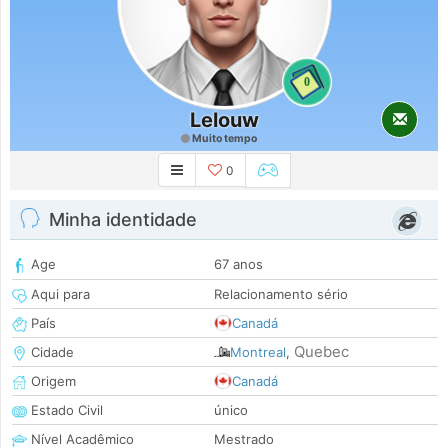
0
Lelouw
Muito tempo
0
Minha identidade
Age
67 anos
Aqui para
Relacionamento sério
País
Canadá
Quebec
Cidade
Montreal
,
Origem
Canadá
Estado Civil
único
Nível Acadêmico
Mestrado