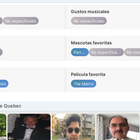
Gustos musicales
o
No especificado
No especificado
Mascotas favoritas
o
Perros
No especificado
Película favorita
ión
The Matrix
e Quebec