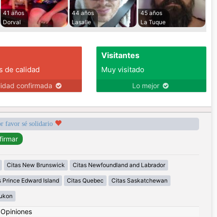
41 años
44 años
45 años
Dorval
Lasalle
La Tuque
Visitantes
s de calidad
Muy visitado
lidad confirmada
Lo mejor
r favor sé solidario
Citas New Brunswick
Citas Newfoundland and Labrador
s Prince Edward Island
Citas Quebec
Citas Saskatchewan
Yukon
|
Opiniones