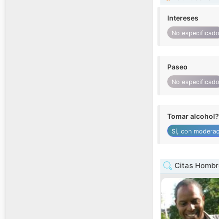
Intereses
No especificad
Paseo
No especificad
Tomar alcohol?
Sí, con moderac
Citas Hombr