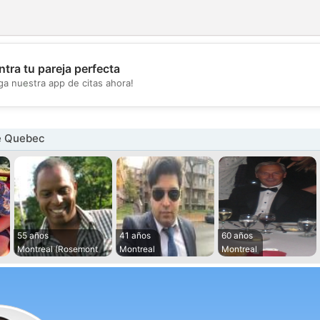
tra tu pareja perfecta
💖
ga nuestra app de citas ahora!
💕
e Quebec
55 años
41 años
60 años
Montreal (Rosemont
Montreal
Montreal