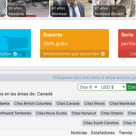
60 años
41 años
67 años
Montreal
Montreal
Montreal (Rosem
Soporte
Serio
100% gratis
perfile
atuitos
Moderadores que escuchan
Ca
Trabajamos duro para darte el mejor servicio, po
os en las áreas de: Canadá
lberta
Citas British Columbia
Citas Canada
Citas Illinois
Citas Manitoba
rthwest Territories
Citas Nova Scotia
Citas Nunavut
Citas Ontario
Cita
Citas South Carolina
Citas 
Noticias
|
Estafadores
|
Tienda