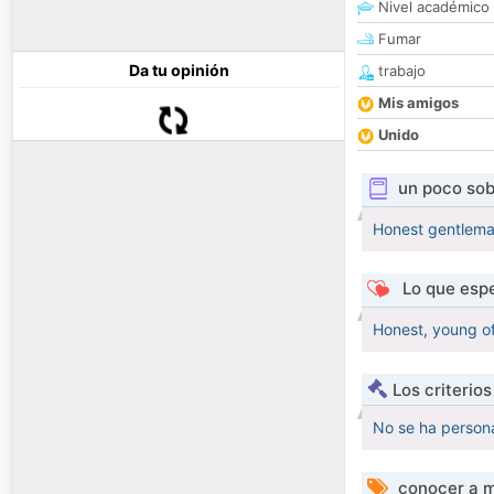
Nivel académico
Fumar
Da tu opinión
trabajo
Mis amigos
Unido
un poco sob
Honest gentleman
Lo que espe
Honest, young of 
Los criterio
No se ha persona
conocer a m