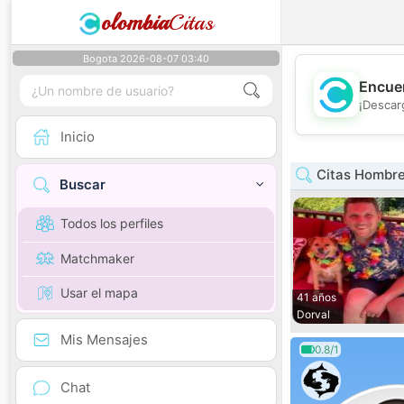
olombia
Citas
Bogota 2026-08-07 03:40
Encuen
¡Descar
Inicio
Citas Hombr
Buscar
Todos los perfiles
Matchmaker
Usar el mapa
41 años
Dorval
Mis Mensajes
0.8/1
Chat