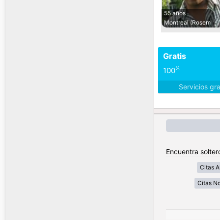
55 años
Montreal (Rosem
Gratis
%
100
Servicios gr
Encuentra solter
Citas A
Citas No