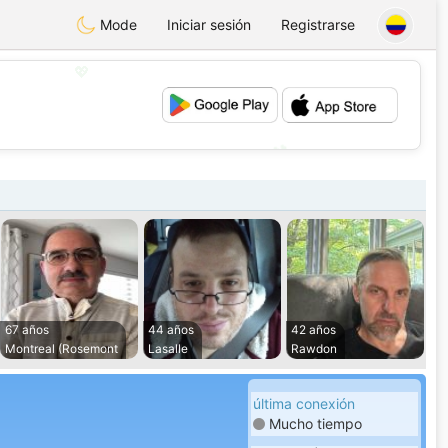
Mode
Iniciar sesión
Registrarse
💖
💕
67 años
44 años
42 años
Montreal (Rosemont
Lasalle
Rawdon
última conexión
Mucho tiempo