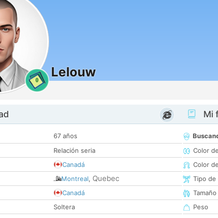
Lelouw
0
dad
Mi f
67 años
Buscan
Relación seria
Color d
Canadá
Color d
Quebec
Montreal
,
Tipo de
Canadá
Tamaño
Soltera
Peso