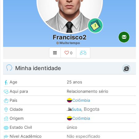
1
Francisco2
Muito tempo
0
Minha identidade
Age
25 anos
Aqui para
Relacionamento sério
País
Colômbia
Bogota
Cidade
Suba
,
Origem
Colômbia
Estado Civil
único
Nível Acadêmico
Não especificado