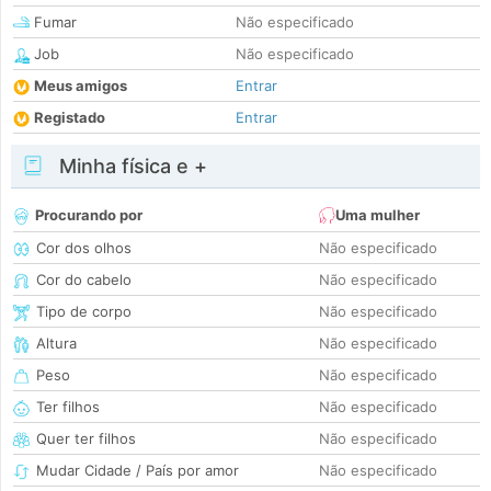
Fumar
Não especificado
Job
Não especificado
Meus amigos
Entrar
Registado
Entrar
Minha física e +
Procurando por
Uma mulher
Cor dos olhos
Não especificado
Cor do cabelo
Não especificado
Tipo de corpo
Não especificado
Altura
Não especificado
Peso
Não especificado
Ter filhos
Não especificado
Quer ter filhos
Não especificado
Mudar Cidade / País por amor
Não especificado