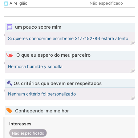
A religião
Não especificado
um pouco sobre mim
Si quieres conocerme escríbeme 3177152786 estaré atento
O que eu espero do meu parceiro
Hermosa humilde y sencilla
Os critérios que devem ser respeitados
Nenhum critério foi personalizado
Conhecendo-me melhor
Interesses
Não especificado