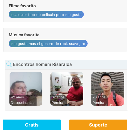
Filme favorito
cualquier tipo de pelicula pero me gusta
Música favorita
me gusta mas el genero de rock suave, ro
Encontros homem Risaralda
42 anos
62 anos
26 anos
Dosquebradas
Pereira
Pereira
Grátis
Suporte