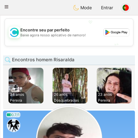
olombia
Citas
Toggle
Mode
Entrar
navigation
💖
Encontre seu par perfeito
💖
Baixe agora nosso aplicativo de namoro!
💕
💕
Encontros homem Risaralda
34 anos
26 anos
23 anos
Pereira
Dosquebradas
Pereira
0.7/1