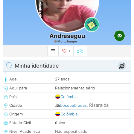
3
Andreseguu
Muito tempo
0
Minha identidade
Age
27 anos
Aqui para
Relacionamento sério
País
Colômbia
Risaralda
Cidade
Dosquebradas
,
Origem
Colômbia
Estado Civil
único
Nível Acadêmico
Não especificado