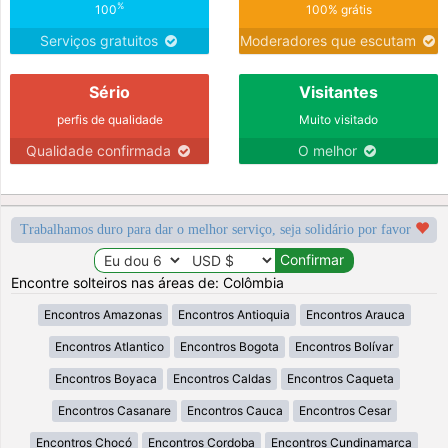
%
100
100% grátis
Serviços gratuitos
Moderadores que escutam
Sério
Visitantes
perfis de qualidade
Muito visitado
Qualidade confirmada
O melhor
Trabalhamos duro para dar o melhor serviço, seja solidário por favor
Encontre solteiros nas áreas de: Colômbia
Encontros Amazonas
Encontros Antioquia
Encontros Arauca
Encontros Atlantico
Encontros Bogota
Encontros Bolívar
Encontros Boyaca
Encontros Caldas
Encontros Caqueta
Encontros Casanare
Encontros Cauca
Encontros Cesar
Encontros Chocó
Encontros Cordoba
Encontros Cundinamarca