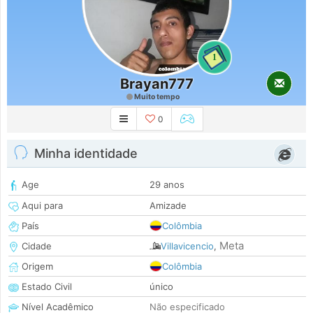
1
Brayan777
Muito tempo
0
Minha identidade
Age
29 anos
Aqui para
Amizade
País
Colômbia
Meta
Cidade
Villavicencio
,
Origem
Colômbia
Estado Civil
único
Nível Acadêmico
Não especificado