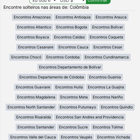
Encontre solteiros nas áreas de: Colômbia
Encontros Amazonas
Encontros Antioquia
Encontros Arauca
Encontros Atlantico
Encontros Bogota
Encontros Bolívar
Encontros Boyaca
Encontros Caldas
Encontros Caqueta
Encontros Casanare
Encontros Cauca
Encontros Cesar
Encontros Chocó
Encontros Cordoba
Encontros Cundinamarca
Encontros Departamento de Bolívar
Encontros Departamento de Córdoba
Encontros Guainia
Encontros Guaviare
Encontros Huila
Encontros La Guajira
Encontros Magdalena
Encontros Meta
Encontros Nariño
Encontros North Santander
Encontros Putumayo
Encontros Quindio
Encontros Risaralda
Encontros San Andres and Providencia
Encontros Santander
Encontros Sucre
Encontros Tolima
Encontros Valle del Cauca
Encontros Vaupés
Encontros Vichada