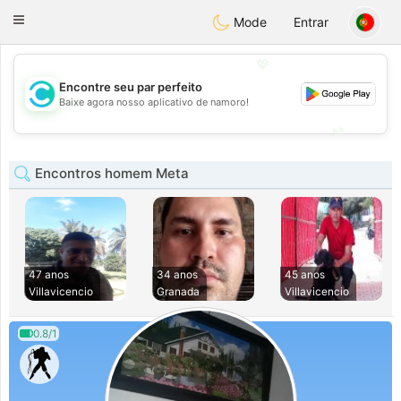
olombia
Citas
Toggle
Mode
Entrar
navigation
💖
Encontre seu par perfeito
💖
Baixe agora nosso aplicativo de namoro!
💕
💕
Encontros homem Meta
47 anos
34 anos
45 anos
Villavicencio
Granada
Villavicencio
0.8/1