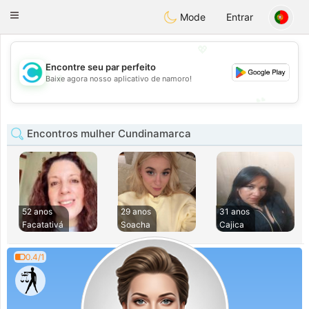
olombia
Citas
Toggle
Mode
Entrar
navigation
💖
Encontre seu par perfeito
💖
Baixe agora nosso aplicativo de namoro!
💕
💕
Encontros mulher Cundinamarca
52 anos
29 anos
31 anos
Facatativá
Soacha
Cajica
0.4/1