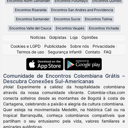
Encontros North Santander
Encontros Putumayo
Encontros Quindio
Encontros Risaralda
Encontros San Andres and Providencia
Encontros Santander
Encontros Sucre
Encontros Tolima
Encontros Valle del Cauca
Encontros Vaupés
Encontros Vichada
Notícias
|
Golpistas
|
Loja
|
Opiniões
Cookies e LGPD
|
Publicidade
|
Sobre nós
|
Privacidade
|
Termos de uso
|
Segurança infantil
|
Contato
|
FAQ
Comunidade de Encontros Colombiana Grátis –
Descubra Conexões Sul-Americanas
¡Hola! Experimente a calidez da hospitalidade colombiana
através da nossa comunidade vibrante. Colombia-citas.com
conecta solteiros desde as montanhas de Bogotá à costa de
Cartagena, celebrando a paixão e alegria da cultura colombiana.
Quer esteja na movimentada Medellín, na histórica Cali ou na
tropical Barranquilla, conheça colombianos compatíveis que
partilham o seu entusiasmo pela vida, valores familiares e
amizades autênticas.