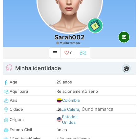
0
Sarah002
Muito tempo
0
Minha identidade
Age
29 anos
Aqui para
Relacionamento sério
País
Colômbia
Cundinamarca
Cidade
La Calera
,
Estados
Origem
Unidos
Estado Civil
único
Nível Acadêmico
Não especificado