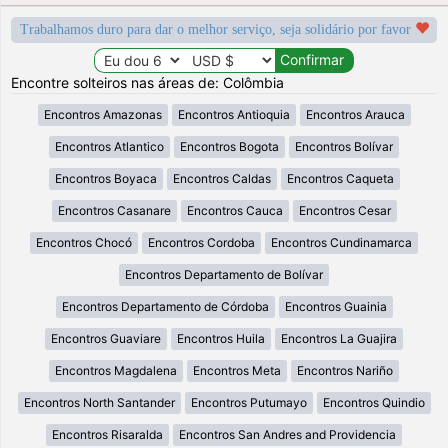
Trabalhamos duro para dar o melhor serviço, seja solidário por favor
Encontre solteiros nas áreas de: Colômbia
Encontros Amazonas
Encontros Antioquia
Encontros Arauca
Encontros Atlantico
Encontros Bogota
Encontros Bolívar
Encontros Boyaca
Encontros Caldas
Encontros Caqueta
Encontros Casanare
Encontros Cauca
Encontros Cesar
Encontros Chocó
Encontros Cordoba
Encontros Cundinamarca
Encontros Departamento de Bolívar
Encontros Departamento de Córdoba
Encontros Guainia
Encontros Guaviare
Encontros Huila
Encontros La Guajira
Encontros Magdalena
Encontros Meta
Encontros Nariño
Encontros North Santander
Encontros Putumayo
Encontros Quindio
Encontros Risaralda
Encontros San Andres and Providencia