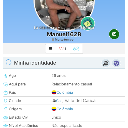
0
La vida es una y se tiene que disfrutar
Manuel1628
Muito tempo
1
Minha identidade
Age
26 anos
Aqui para
Relacionamento casual
País
Colômbia
Valle del Cauca
Cidade
Cali
,
Origem
Colômbia
Estado Civil
único
Nível Acadêmico
Não especificado