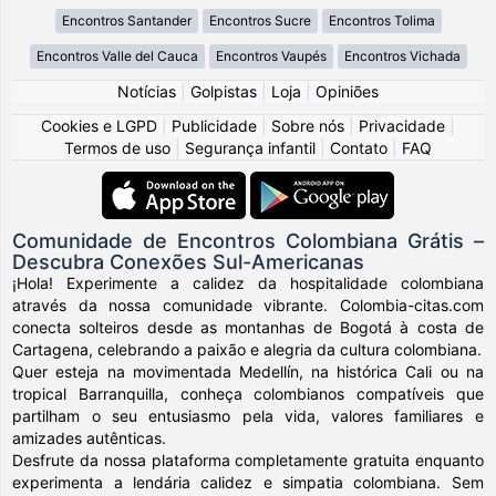
Encontros Santander
Encontros Sucre
Encontros Tolima
Encontros Valle del Cauca
Encontros Vaupés
Encontros Vichada
Notícias
|
Golpistas
|
Loja
|
Opiniões
Cookies e LGPD
|
Publicidade
|
Sobre nós
|
Privacidade
|
Termos de uso
|
Segurança infantil
|
Contato
|
FAQ
Comunidade de Encontros Colombiana Grátis –
Descubra Conexões Sul-Americanas
¡Hola! Experimente a calidez da hospitalidade colombiana
através da nossa comunidade vibrante. Colombia-citas.com
conecta solteiros desde as montanhas de Bogotá à costa de
Cartagena, celebrando a paixão e alegria da cultura colombiana.
Quer esteja na movimentada Medellín, na histórica Cali ou na
tropical Barranquilla, conheça colombianos compatíveis que
partilham o seu entusiasmo pela vida, valores familiares e
amizades autênticas.
Desfrute da nossa plataforma completamente gratuita enquanto
experimenta a lendária calidez e simpatia colombiana. Sem