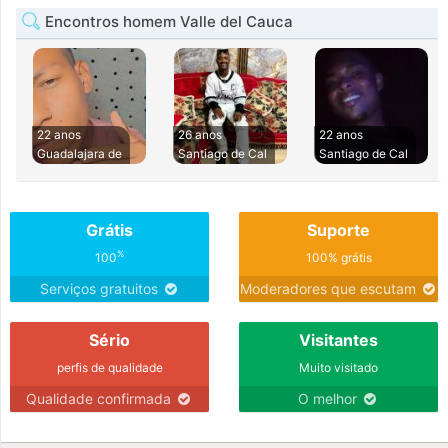
Encontros homem Valle del Cauca
22 anos
26 anos
22 anos
Guadalajara de
Santiago de Cal
Santiago de Cal
Grátis
Suporte
%
100
100% grátis
Serviços gratuitos
Moderadores que escutam
Sério
Visitantes
perfis de qualidade
Muito visitado
Qualidade confirmada
O melhor