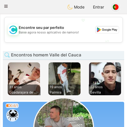
olombia
Citas
Toggle
Mode
Entrar
navigation
💖
Encontre seu par perfeito
💖
Baixe agora nosso aplicativo de namoro!
💕
💕
Encontros homem Valle del Cauca
31 anos
19 anos
22 anos
Guadalajara de Bug
Palmira
Sevilla
0.6/1