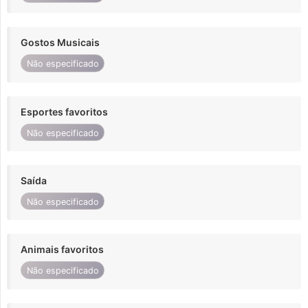
Gostos Musicais
Não especificado
Esportes favoritos
Não especificado
Saída
Não especificado
Animais favoritos
Não especificado