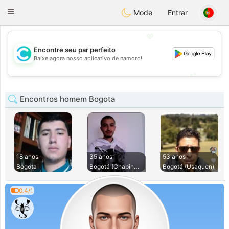
olombia
Citas
Toggle
Mode
Entrar
navigation
💖
Encontre seu par perfeito
💖
Baixe agora nosso aplicativo de namoro!
💕
💕
Encontros homem Bogota
18 anos
35 anos
53 anos
Bogota
Bogotá (Chapinero)
Bogotá (Usaquen)
0.4/1