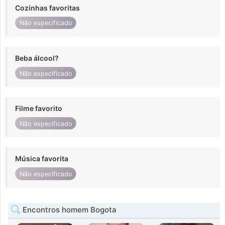
Cozinhas favoritas
Não especificado
Beba álcool?
Não especificado
Filme favorito
Não especificado
Música favorita
Não especificado
Encontros homem Bogota