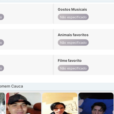
Gostos Musicais
do
Não especificado
Animais favoritos
do
Não especificado
Filme favorito
do
Não especificado
homem Cauca