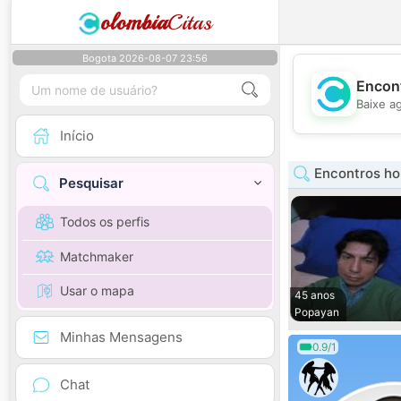
olombia
Citas
Bogota 2026-08-07 23:56
Encont
Baixe a
Início
Encontros h
Pesquisar
Todos os perfis
Matchmaker
Usar o mapa
45 anos
Popayan
Minhas Mensagens
0.9/1
Chat