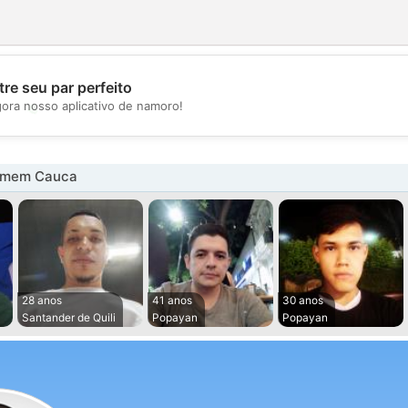
re seu par perfeito
💖
gora nosso aplicativo de namoro!
💕
omem Cauca
28 anos
41 anos
30 anos
Santander de Quili
Popayan
Popayan