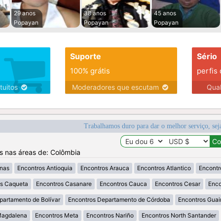
29 anos
38 anos
45 anos
Popayan
Popayan
Popayan
Suporte
Sério
100% grátis
perfis
tuitos
Moderadores que escutam
Qua
Trabalhamos duro para dar o melhor serviço, sej
os nas áreas de: Colômbia
nas
Encontros Antioquia
Encontros Arauca
Encontros Atlantico
Encontr
os Caqueta
Encontros Casanare
Encontros Cauca
Encontros Cesar
Enco
partamento de Bolívar
Encontros Departamento de Córdoba
Encontros Guai
Magdalena
Encontros Meta
Encontros Nariño
Encontros North Santander