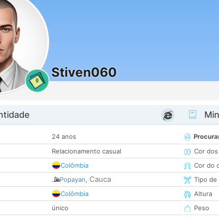
Stiven060
0
ntidade
Minh
24 anos
Procura
Relacionamento casual
Cor dos
Colômbia
Cor do 
Cauca
Popayan
,
Tipo de
Colômbia
Altura
único
Peso