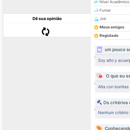
Nível Acadêmico
Fumar
Dê sua opinião
Job
Meus amigos
Registado
um pouco s
Soy alto y acue
O que eu es
Alta con bonitas
Os critérios
Nenhum critério 
Conhecendo