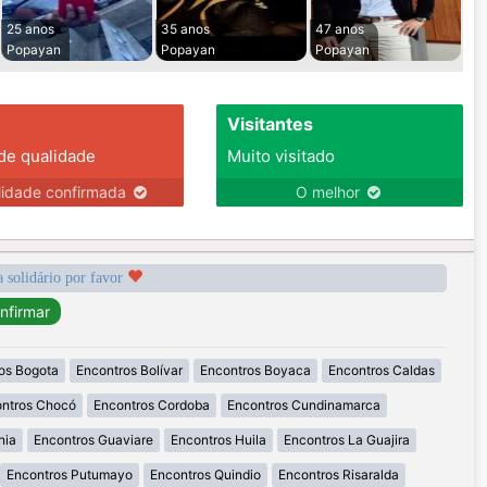
25 anos
35 anos
47 anos
Popayan
Popayan
Popayan
Visitantes
 de qualidade
Muito visitado
lidade confirmada
O melhor
a solidário por favor
os Bogota
Encontros Bolívar
Encontros Boyaca
Encontros Caldas
ntros Chocó
Encontros Cordoba
Encontros Cundinamarca
nia
Encontros Guaviare
Encontros Huila
Encontros La Guajira
Encontros Putumayo
Encontros Quindio
Encontros Risaralda