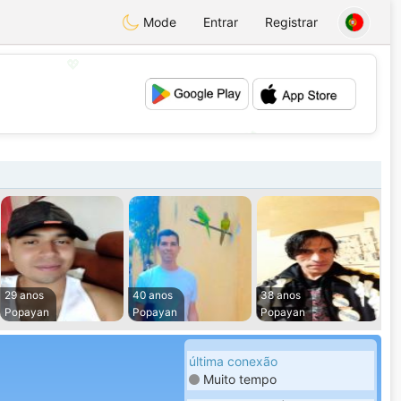
Mode
Entrar
Registrar
💖
💕
29 anos
40 anos
38 anos
Popayan
Popayan
Popayan
última conexão
Muito tempo