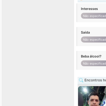
Interesses
Não especifica
Saída
Não especifica
Beba álcool?
Não especifica
Encontros 