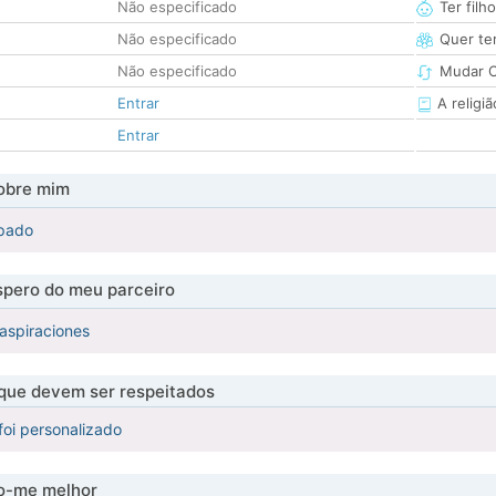
Não especificado
Ter filh
Não especificado
Quer ter
Não especificado
Mudar C
Entrar
A religiã
Entrar
obre mim
rpado
pero do meu parceiro
 aspiraciones
 que devem ser respeitados
foi personalizado
-me melhor