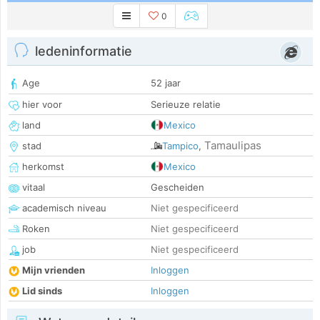
0
ledeninformatie
Age
52 jaar
hier voor
Serieuze relatie
land
Mexico
Tamaulipas
stad
Tampico
,
herkomst
Mexico
vitaal
Gescheiden
academisch niveau
Niet gespecificeerd
Roken
Niet gespecificeerd
job
Niet gespecificeerd
Mijn vrienden
Inloggen
Lid sinds
Inloggen