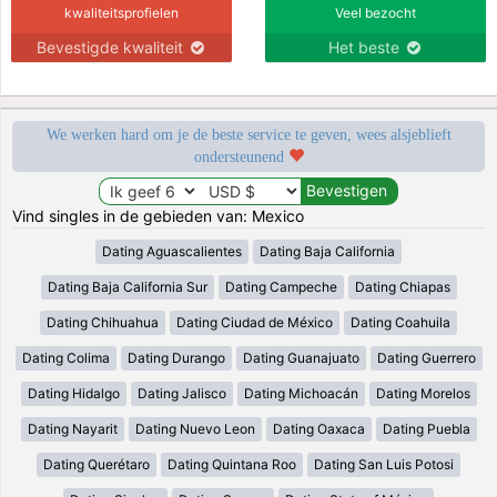
kwaliteitsprofielen
Veel bezocht
Bevestigde kwaliteit
Het beste
We werken hard om je de beste service te geven, wees alsjeblieft
ondersteunend
Vind singles in de gebieden van: Mexico
Dating Aguascalientes
Dating Baja California
Dating Baja California Sur
Dating Campeche
Dating Chiapas
Dating Chihuahua
Dating Ciudad de México
Dating Coahuila
Dating Colima
Dating Durango
Dating Guanajuato
Dating Guerrero
Dating Hidalgo
Dating Jalisco
Dating Michoacán
Dating Morelos
Dating Nayarit
Dating Nuevo Leon
Dating Oaxaca
Dating Puebla
Dating Querétaro
Dating Quintana Roo
Dating San Luis Potosi