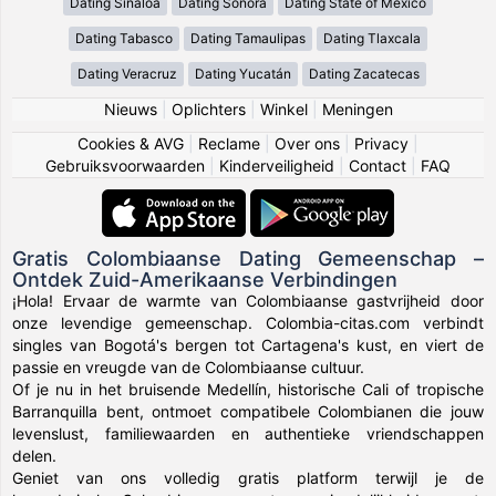
Dating Sinaloa
Dating Sonora
Dating State of México
Dating Tabasco
Dating Tamaulipas
Dating Tlaxcala
Dating Veracruz
Dating Yucatán
Dating Zacatecas
Nieuws
|
Oplichters
|
Winkel
|
Meningen
Cookies & AVG
|
Reclame
|
Over ons
|
Privacy
|
Gebruiksvoorwaarden
|
Kinderveiligheid
|
Contact
|
FAQ
Gratis Colombiaanse Dating Gemeenschap –
Ontdek Zuid-Amerikaanse Verbindingen
¡Hola! Ervaar de warmte van Colombiaanse gastvrijheid door
onze levendige gemeenschap. Colombia-citas.com verbindt
singles van Bogotá's bergen tot Cartagena's kust, en viert de
passie en vreugde van de Colombiaanse cultuur.
Of je nu in het bruisende Medellín, historische Cali of tropische
Barranquilla bent, ontmoet compatibele Colombianen die jouw
levenslust, familiewaarden en authentieke vriendschappen
delen.
Geniet van ons volledig gratis platform terwijl je de