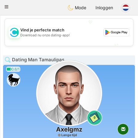
olombia
Citas
Toggle
Mode
Inloggen
navigation
💖
Vind je perfecte match
💖
Download nu onze dating-app!
💕
💕
Dating Man Tamaulipas
0.6/1
0
Axelgmz
Lange tijd