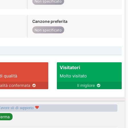
Non specificato
Canzone preferita
Non specificato
Visitatori
di qualità
Molto visitato
alità confermata
Il migliore
favore sii di supporto