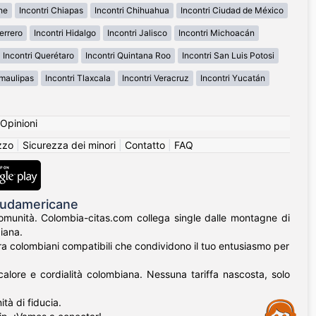
he
Incontri Chiapas
Incontri Chihuahua
Incontri Ciudad de México
errero
Incontri Hidalgo
Incontri Jalisco
Incontri Michoacán
Incontri Querétaro
Incontri Quintana Roo
Incontri San Luis Potosi
amaulipas
Incontri Tlaxcala
Incontri Veracruz
Incontri Yucatán
Opinioni
izzo
|
Sicurezza dei minori
|
Contatto
|
FAQ
 Sudamericane
 comunità. Colombia-citas.com collega single dalle montagne di
iana.
ontra colombiani compatibili che condividono il tuo entusiasmo per
alore e cordialità colombiana. Nessuna tariffa nascosta, solo
tà di fiducia.
Assistance