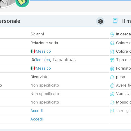
0
personale
Il m
52 anni
In cerca
Relazione seria
Colore 
Messico
Colore c
Tamaulipas
Tampico
,
Tipo di 
Messico
Formato
Divorziato
peso
co
Non specificato
Avere fig
Non specificato
Vuoi ave
Non specificato
Mosso d
Accedi
La religi
Accedi