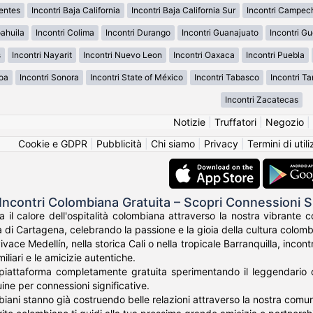
ientes
Incontri Baja California
Incontri Baja California Sur
Incontri Campec
oahuila
Incontri Colima
Incontri Durango
Incontri Guanajuato
Incontri Gu
s
Incontri Nayarit
Incontri Nuevo Leon
Incontri Oaxaca
Incontri Puebla
loa
Incontri Sonora
Incontri State of México
Incontri Tabasco
Incontri T
Incontri Zacatecas
Notizie
|
Truffatori
|
Negozio
|
Cookie e GDPR
|
Pubblicità
|
Chi siamo
|
Privacy
|
Termini di util
Incontri Colombiana Gratuita – Scopri Connessioni
a il calore dell'ospitalità colombiana attraverso la nostra vibrante
 di Cartagena, celebrando la passione e la gioia della cultura colomb
vivace Medellín, nella storica Cali o nella tropicale Barranquilla, inc
amiliari e le amicizie autentiche.
 piattaforma completamente gratuita sperimentando il leggendario c
ne per connessioni significative.
biani stanno già costruendo belle relazioni attraverso la nostra comuni