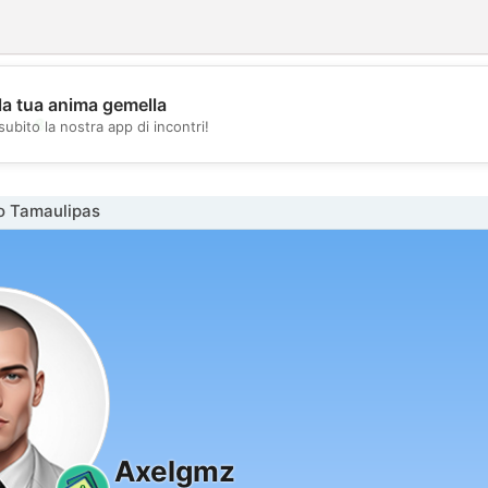
la tua anima gemella
💖
subito la nostra app di incontri!
💕
o Tamaulipas
Axelgmz