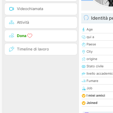
Videochiamata
Identità 
Attività
Age
Dona
qui a
Paese
Timeline di lavoro
City
origine
Stato civile
livello accademi
Fumare
Job
I miei amici
Joined