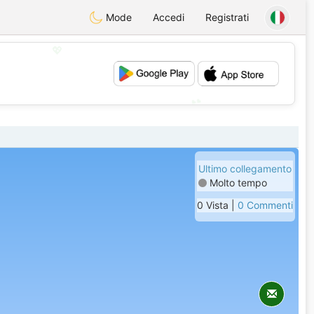
Mode
Accedi
Registrati
💖
💕
Ultimo collegamento
Molto tempo
0 Vista |
0 Commenti