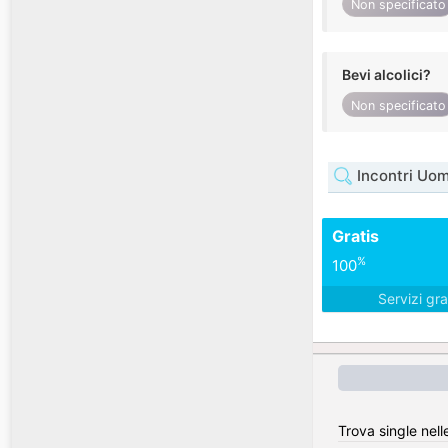
Non specificato
Bevi alcolici?
Non specificato
Incontri Uo
Gratis
%
100
Servizi gra
Trova single nell