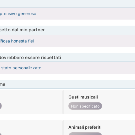
prensivo generoso
etto dal mio partner
ñosa honesta fiel
 dovrebbero essere rispettati
è stato personalizzato
me
Gusti musicali
Non specificato
Animali preferiti