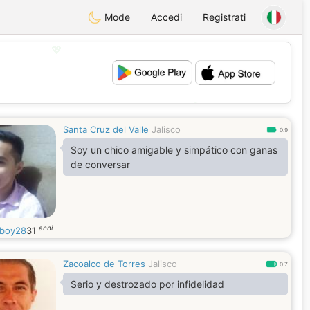
Mode
Accedi
Registrati
💖
💕
Santa Cruz del Valle
Jalisco
0.9
Soy un chico amigable y simpático con ganas
de conversar
anni
boy28
31
Zacoalco de Torres
Jalisco
0.7
Serio y destrozado por infidelidad