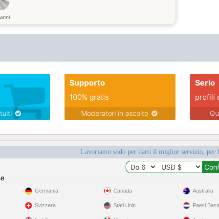
anni
Supporto
Serio
100% gratis
profili 
tuiti
Moderatori in ascolto
Qu
Lavoriamo sodo per darti il miglior servizio, per 
se
Germania
Canada
Australia
Svizzera
Stati Uniti
Paesi Bass