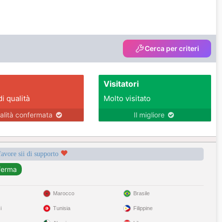
Cerca per criteri
Visitatori
di qualità
Molto visitato
alità confermata
Il migliore
favore sii di supporto
Marocco
Brasile
i
Tunisia
Filippine