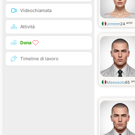
Videochiamata
anni
Jrmmm
24
Attività
Dona
Timeline di lavoro
an
Meessolo
65