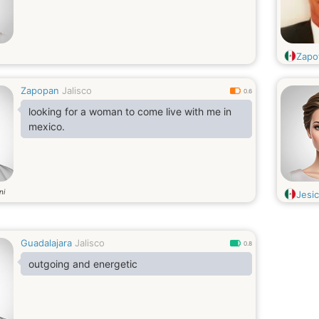
Zapot
Zapopan
Jalisco
0.6
looking for a woman to come live with me in
mexico.
ni
Jesi
Guadalajara
Jalisco
0.8
outgoing and energetic