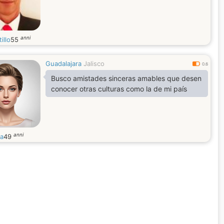
anni
illo
55
Guadalajara
Jalisco
0.6
Busco amistades sinceras amables que desen
conocer otras culturas como la de mi país
anni
ca
49