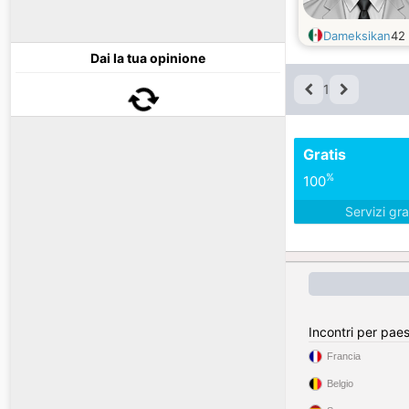
Dameksikan
42
Dai la tua opinione
1
Gratis
%
100
Servizi gra
Incontri per pae
Francia
Belgio