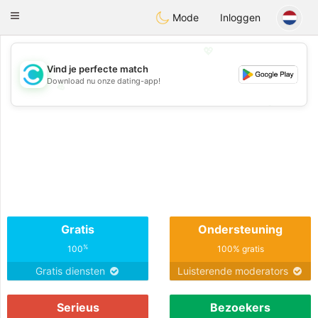
olombia
Citas
Toggle
Mode
Inloggen
navigation
💖
Vind je perfecte match
Download nu onze dating-app!
💖
💕
💕
Gratis
Ondersteuning
%
100
100% gratis
Gratis diensten
Luisterende moderators
Serieus
Bezoekers