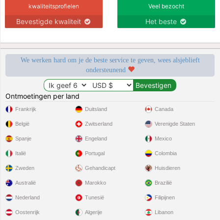
kwaliteitsprofielen
Veel bezocht
Bevestigde kwaliteit
Het beste
We werken hard om je de beste service te geven, wees alsjeblieft
ondersteunend
Ontmoetingen per land
Frankrijk
Duitsland
Canada
België
Zwitserland
Verenigde Staten
Spanje
Engeland
Mexico
Italië
Portugal
Colombia
Zweden
Gehandicapt
Huisdieren
Australië
Marokko
Brazilië
Nederland
Tunesië
Filipijnen
Oostenrijk
Algerije
Libanon