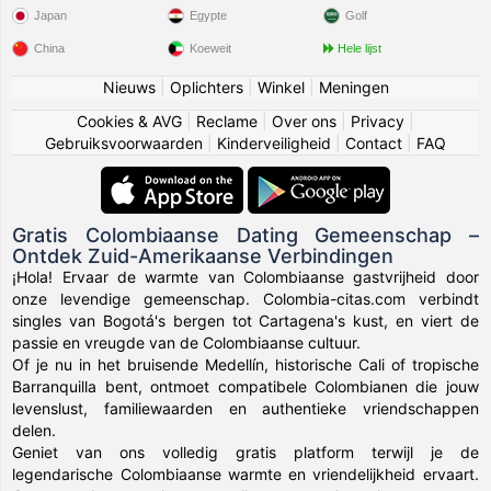
Japan
Egypte
Golf
China
Koeweit
Hele lijst
Nieuws
|
Oplichters
|
Winkel
|
Meningen
Cookies & AVG
|
Reclame
|
Over ons
|
Privacy
|
Gebruiksvoorwaarden
|
Kinderveiligheid
|
Contact
|
FAQ
Gratis Colombiaanse Dating Gemeenschap –
Ontdek Zuid-Amerikaanse Verbindingen
¡Hola! Ervaar de warmte van Colombiaanse gastvrijheid door
onze levendige gemeenschap. Colombia-citas.com verbindt
singles van Bogotá's bergen tot Cartagena's kust, en viert de
passie en vreugde van de Colombiaanse cultuur.
Of je nu in het bruisende Medellín, historische Cali of tropische
Barranquilla bent, ontmoet compatibele Colombianen die jouw
levenslust, familiewaarden en authentieke vriendschappen
delen.
Geniet van ons volledig gratis platform terwijl je de
legendarische Colombiaanse warmte en vriendelijkheid ervaart.