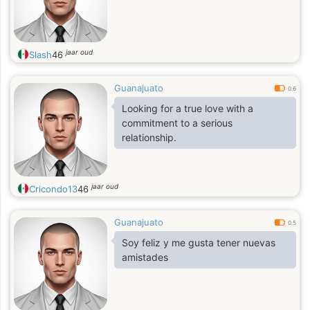
jaar oud
Slash
46
Guanajuato
0.6
Looking for a true love with a
commitment to a serious
relationship.
jaar oud
Cricondo13
46
Guanajuato
0.5
Soy feliz y me gusta tener nuevas
amistades