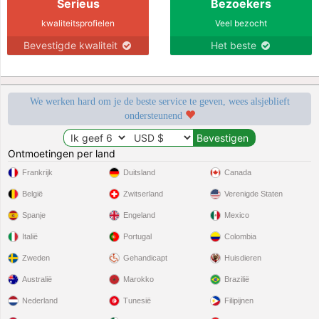
Serieus
Bezoekers
kwaliteitsprofielen
Veel bezocht
Bevestigde kwaliteit
Het beste
We werken hard om je de beste service te geven, wees alsjeblieft
ondersteunend
Ontmoetingen per land
Frankrijk
Duitsland
Canada
België
Zwitserland
Verenigde Staten
Spanje
Engeland
Mexico
Italië
Portugal
Colombia
Zweden
Gehandicapt
Huisdieren
Australië
Marokko
Brazilië
Nederland
Tunesië
Filipijnen