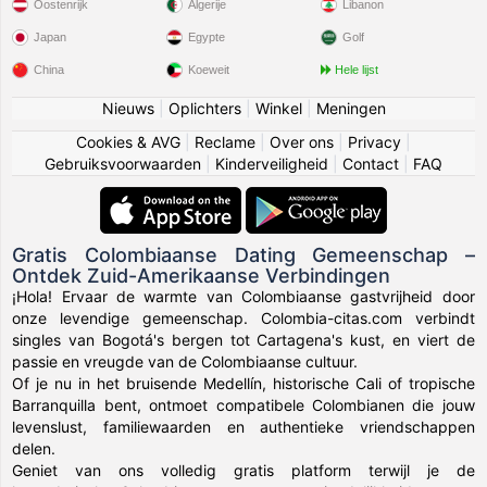
Oostenrijk
Algerije
Libanon
Japan
Egypte
Golf
China
Koeweit
Hele lijst
Nieuws
|
Oplichters
|
Winkel
|
Meningen
Cookies & AVG
|
Reclame
|
Over ons
|
Privacy
|
Gebruiksvoorwaarden
|
Kinderveiligheid
|
Contact
|
FAQ
Gratis Colombiaanse Dating Gemeenschap –
Ontdek Zuid-Amerikaanse Verbindingen
¡Hola! Ervaar de warmte van Colombiaanse gastvrijheid door
onze levendige gemeenschap. Colombia-citas.com verbindt
singles van Bogotá's bergen tot Cartagena's kust, en viert de
passie en vreugde van de Colombiaanse cultuur.
Of je nu in het bruisende Medellín, historische Cali of tropische
Barranquilla bent, ontmoet compatibele Colombianen die jouw
levenslust, familiewaarden en authentieke vriendschappen
delen.
Geniet van ons volledig gratis platform terwijl je de