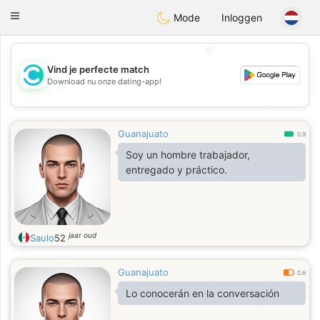
olombia
Citas
Toggle
Mode
Inloggen
navigation
💖
Vind je perfecte match
Download nu onze dating-app!
💖
💕
💕
Guanajuato
0.9
Soy un hombre trabajador,
entregado y práctico.
jaar oud
Saulo
52
Guanajuato
0.6
Lo conocerán en la conversación