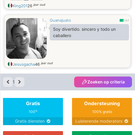
jaar oud
King201
26
Guanajuato
0.7
Soy divertido. sincero y todo un
caballero
jaar oud
Jesusgacha
46
1
Zoeken op criteria
Gratis
Ondersteuning
%
100
100% gratis
Gratis diensten
Luisterende moderators