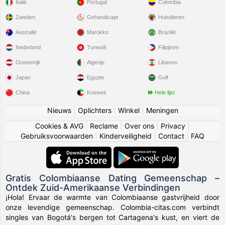
Italië
Portugal
Colombia
Zweden
Gehandicapt
Huisdieren
Australië
Marokko
Brazilië
Nederland
Tunesië
Filipijnen
Oostenrijk
Algerije
Libanon
Japan
Egypte
Golf
China
Koeweit
Hele lijst
Nieuws
|
Oplichters
|
Winkel
|
Meningen
Cookies & AVG
|
Reclame
|
Over ons
|
Privacy
|
Gebruiksvoorwaarden
|
Kinderveiligheid
|
Contact
|
FAQ
Gratis Colombiaanse Dating Gemeenschap –
Ontdek Zuid-Amerikaanse Verbindingen
¡Hola! Ervaar de warmte van Colombiaanse gastvrijheid door
onze levendige gemeenschap. Colombia-citas.com verbindt
singles van Bogotá's bergen tot Cartagena's kust, en viert de