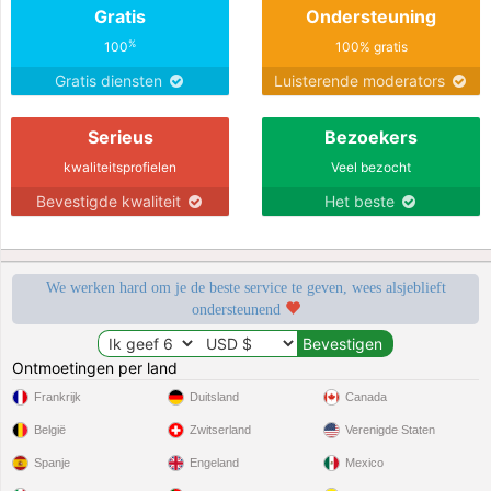
Gratis
Ondersteuning
%
100
100% gratis
Gratis diensten
Luisterende moderators
Serieus
Bezoekers
kwaliteitsprofielen
Veel bezocht
Bevestigde kwaliteit
Het beste
We werken hard om je de beste service te geven, wees alsjeblieft
ondersteunend
Ontmoetingen per land
Frankrijk
Duitsland
Canada
België
Zwitserland
Verenigde Staten
Spanje
Engeland
Mexico