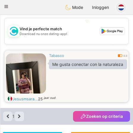
olombia
Citas
Toggle
Mode
Inloggen
navigation
💖
Vind je perfecte match
Download nu onze dating-app!
💖
💕
💕
Tabasco
0.3
Me gusta conectar con la naturaleza
jaar oud
Jesusmsara...
25
1
Zoeken op criteria