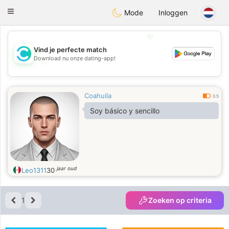
olombia
Citas
Toggle
Mode
Inloggen
navigation
💖
Vind je perfecte match
Download nu onze dating-app!
💖
💕
💕
Coahuila
0.5
Soy básico y sencillo
jaar oud
Leo1311
30
1
Zoeken op criteria