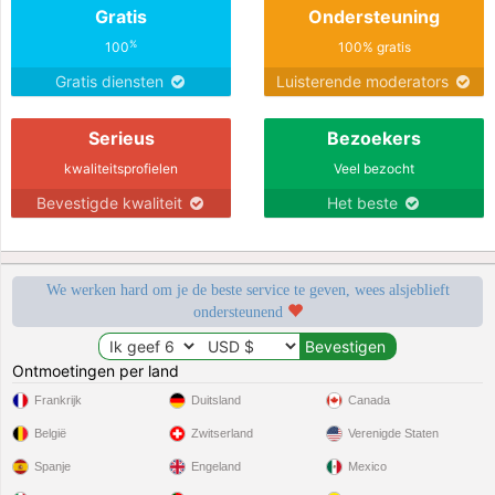
Gratis
Ondersteuning
%
100
100% gratis
Gratis diensten
Luisterende moderators
Serieus
Bezoekers
kwaliteitsprofielen
Veel bezocht
Bevestigde kwaliteit
Het beste
We werken hard om je de beste service te geven, wees alsjeblieft
ondersteunend
Ontmoetingen per land
Frankrijk
Duitsland
Canada
België
Zwitserland
Verenigde Staten
Spanje
Engeland
Mexico