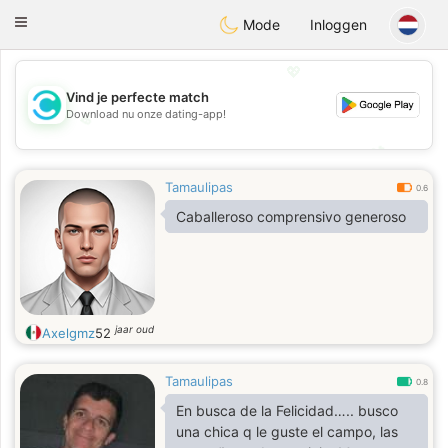
olombia
Citas
Toggle
Mode
Inloggen
navigation
💖
Vind je perfecte match
Download nu onze dating-app!
💖
💕
💕
Tamaulipas
0.6
Caballeroso comprensivo generoso
jaar oud
Axelgmz
52
Tamaulipas
0.8
En busca de la Felicidad….. busco
una chica q le guste el campo, las