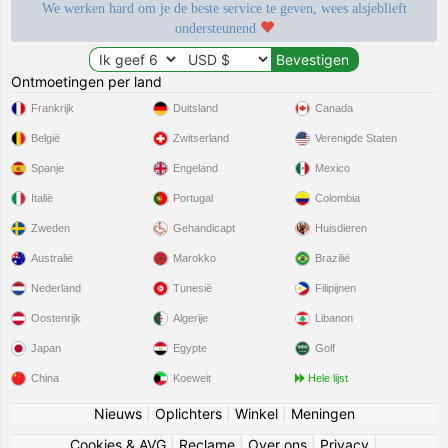
We werken hard om je de beste service te geven, wees alsjeblieft
ondersteunend
Ontmoetingen per land
Frankrijk
Duitsland
Canada
België
Zwitserland
Verenigde Staten
Spanje
Engeland
Mexico
Italië
Portugal
Colombia
Zweden
Gehandicapt
Huisdieren
Australië
Marokko
Brazilië
Nederland
Tunesië
Filipijnen
Oostenrijk
Algerije
Libanon
Japan
Egypte
Golf
China
Koeweit
Hele lijst
Nieuws
|
Oplichters
|
Winkel
|
Meningen
Cookies & AVG
|
Reclame
|
Over ons
|
Privacy
|