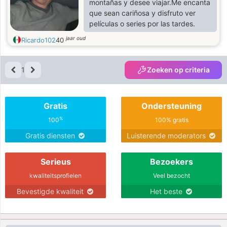
montañas y desee viajar.Me encanta
que sean cariñosa y disfruto ver
películas o series por las tardes.
jaar oud
Ricardo102
40
1
Zoeken op criteria
Gratis
Ondersteuning
%
100
100% gratis
Gratis diensten
Luisterende moderators
Serieus
Bezoekers
kwaliteitsprofielen
Veel bezocht
Bevestigde kwaliteit
Het beste