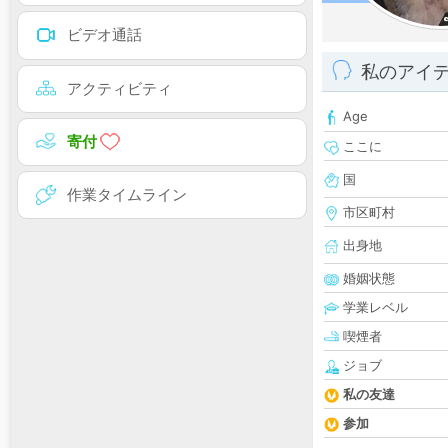
ビデオ通話
私のアイ
アクティビティ
Age
寄付
ここに
国
作業タイムライン
市区町村
出身地
婚姻状態
学業レベル
喫煙者
ジョブ
私の友達
参加