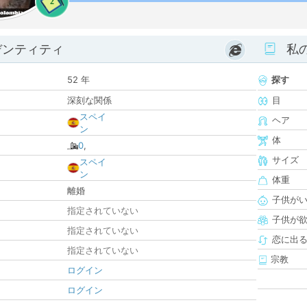
2
デンティティ
私
52 年
探す
深刻な関係
目
スペイ
ヘア
ン
体
0
,
サイズ
スペイ
ン
体重
離婚
子供が
指定されていない
子供が
指定されていない
恋に出
指定されていない
宗教
ログイン
ログイン