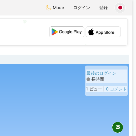
Mode
ログイン
登録
💖
💕
最後のログイン
長時間
1 ビュー |
0 コメント