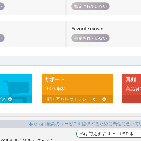
い
指定されていない
Favorite movie
い
指定されていない
サポート
真剣
100%無料
高品質
ビス
聞く耳を持つモデレーター
私たちは最高のサービスを提供するために懸命に働いて
グルを見つける： スペイン