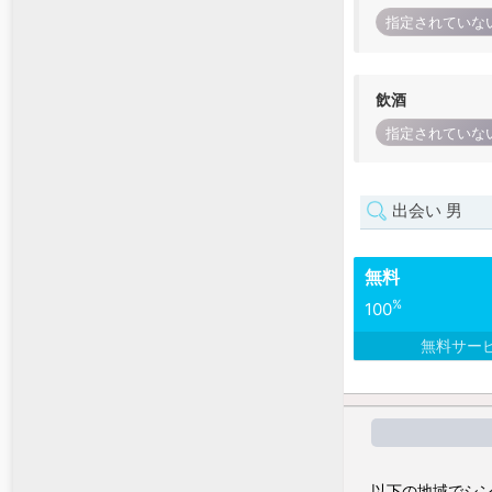
指定されていな
飲酒
指定されていな
出会い 男
無料
%
100
無料サー
以下の地域でシン