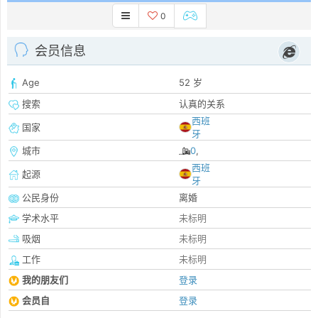
0
会员信息
Age
52 岁
搜索
认真的关系
西班
国家
牙
城市
0
,
西班
起源
牙
公民身份
离婚
学术水平
未标明
吸烟
未标明
工作
未标明
我的朋友们
登录
会员自
登录