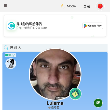
olombia
Citas
Toggle
Mode
登录
navigation
💖
寻找你的理想伴侣
💖
立即下载我们的交友应用！
💕
💕
遇到 人
0.8/1
2
Luisma
長時間