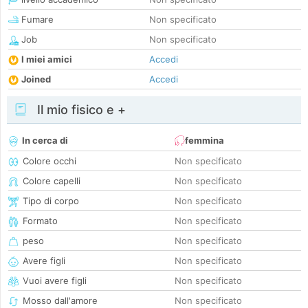
Fumare
Non specificato
Job
Non specificato
I miei amici
Accedi
Joined
Accedi
Il mio fisico e +
In cerca di
femmina
Colore occhi
Non specificato
Colore capelli
Non specificato
Tipo di corpo
Non specificato
Formato
Non specificato
peso
Non specificato
Avere figli
Non specificato
Vuoi avere figli
Non specificato
Mosso dall'amore
Non specificato