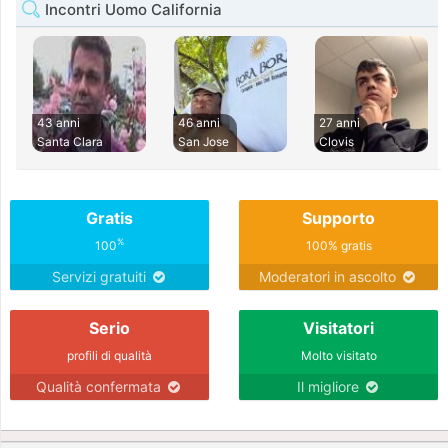
Incontri Uomo California
43 anni
46 anni
27 anni
Santa Clara
San Jose
Clovis
Gratis
Supporto
%
100
100% gratis
Servizi gratuiti
Moderatori in ascolto
Serio
Visitatori
profili di qualità
Molto visitato
Qualità confermata
Il migliore