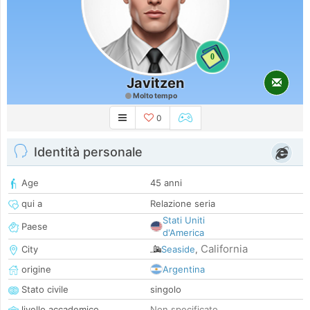
0
Javitzen
Molto tempo
0
Identità personale
Age
45 anni
qui a
Relazione seria
Stati Uniti
Paese
d'America
California
City
Seaside
,
origine
Argentina
Stato civile
singolo
livello accademico
Non specificato