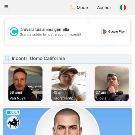
olombia
Citas
Toggle
Mode
Accedi
navigation
💖
Trova la tua anima gemella
💖
Scarica subito la nostra app di incontri!
💕
💕
Incontri Uomo California
59 anni
45 anni
27 anni
Van Nuys
Sacramento
Clovis
0.6/1