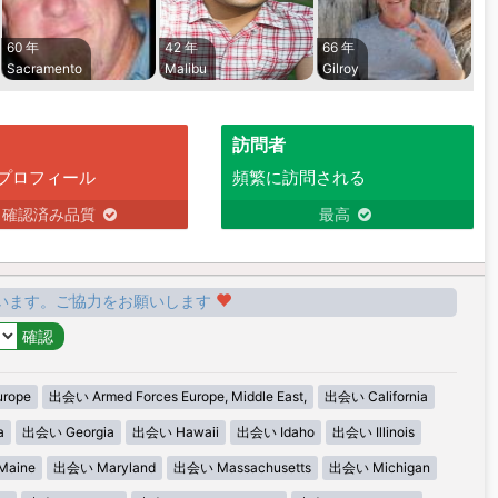
60 年
42 年
66 年
Sacramento
Malibu
Gilroy
訪問者
プロフィール
頻繁に訪問される
確認済み品質
最高
います。ご協力をお願いします
urope
出会い Armed Forces Europe, Middle East,
出会い California
a
出会い Georgia
出会い Hawaii
出会い Idaho
出会い Illinois
aine
出会い Maryland
出会い Massachusetts
出会い Michigan