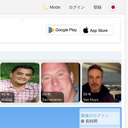
Mode
ログイン
登録
💖
💕
42 年
60 年
59 年
Malibu
Sacramento
Van Nuys
最後のログイン
長時間