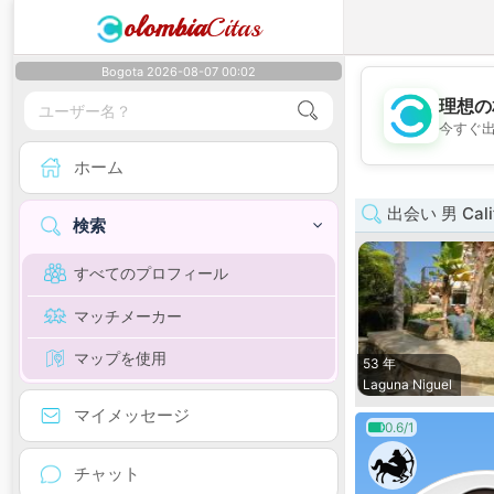
olombia
Citas
Bogota 2026-08-07 00:02
理想の
今すぐ
ホーム
出会い 男 Calif
検索
すべてのプロフィール
マッチメーカー
マップを使用
53 年
Laguna Niguel
マイメッセージ
0.6/1
チャット