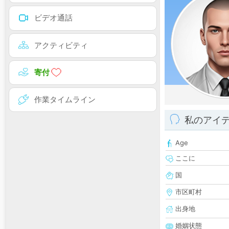
ビデオ通話
アクティビティ
寄付
作業タイムライン
私のアイ
Age
ここに
国
市区町村
出身地
婚姻状態