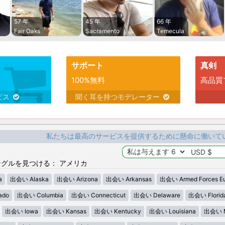
57 年
45 年
66 年
Fair Oaks
Sacramento
Temecula
サポート
真剣
100%無料
高品質
ビス
聞く耳を持つモデレーター
私たちは最高のサービスを提供するために懸命に働いて
グルを見つける： アメリカ
a
出会い Alaska
出会い Arizona
出会い Arkansas
出会い Armed Forces E
ado
出会い Columbia
出会い Connecticut
出会い Delaware
出会い Florid
出会い Iowa
出会い Kansas
出会い Kentucky
出会い Louisiana
出会い M