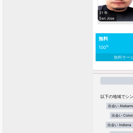
31 年
San Jose
無料
%
100
無料サー
以下の地域でシン
出会い Alabam
出会い Color
出会い Indiana