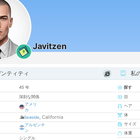
Javitzen
0
デンティティ
私
45 年
探す
深刻な関係
目
アメリ
ヘア
カ
体
California
Seaside
,
サイズ
アルゼンチ
ン
体重
シングル