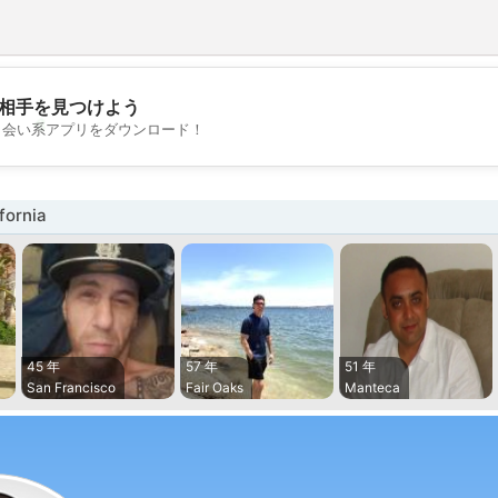
相手を見つけよう
💖
出会い系アプリをダウンロード！
💕
ornia
45 年
57 年
51 年
San Francisco
Fair Oaks
Manteca