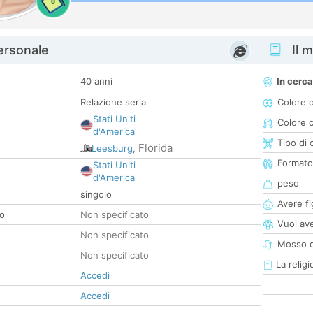
0
personale
Il m
40 anni
In cerca
Relazione seria
Colore 
Stati Uniti
Colore c
d'America
Tipo di 
Florida
Leesburg
,
Formato
Stati Uniti
d'America
peso
singolo
Avere fig
co
Non specificato
Vuoi ave
Non specificato
Mosso d
Non specificato
La religi
Accedi
Accedi