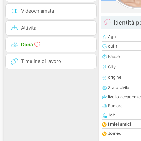
Videochiamata
Identità 
Attività
Age
Dona
qui a
Paese
Timeline di lavoro
City
origine
Stato civile
livello accademi
Fumare
Job
I miei amici
Joined