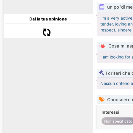
un po 'di me
I'm a very active
Dai la tua opinione
tender, loving a
respect, sincer
Cosa mi asp
I am looking for
I criteri che
Nessun criterio 
Conoscere 
Interessi
Non specificato