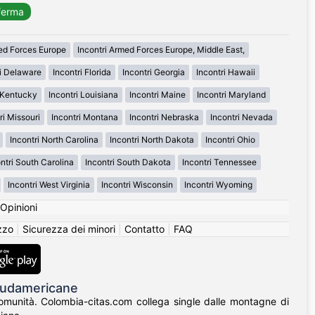
med Forces Europe
Incontri Armed Forces Europe, Middle East,
ri Delaware
Incontri Florida
Incontri Georgia
Incontri Hawaii
i Kentucky
Incontri Louisiana
Incontri Maine
Incontri Maryland
ri Missouri
Incontri Montana
Incontri Nebraska
Incontri Nevada
Incontri North Carolina
Incontri North Dakota
Incontri Ohio
ntri South Carolina
Incontri South Dakota
Incontri Tennessee
Incontri West Virginia
Incontri Wisconsin
Incontri Wyoming
Opinioni
izzo
|
Sicurezza dei minori
|
Contatto
|
FAQ
 Sudamericane
 comunità. Colombia-citas.com collega single dalle montagne di