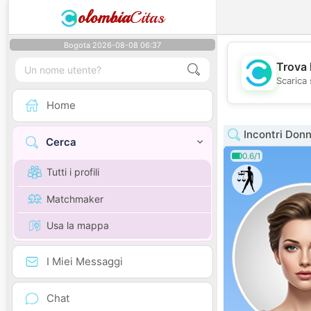
olombia
Citas
Bogota 2026-08-08 06:37
Trova 
Scarica 
Home
Incontri Donn
Cerca
0.6/1
Tutti i profili
Matchmaker
Usa la mappa
I Miei Messaggi
Chat