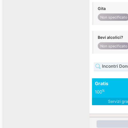
Gita
Non specificato
Bevi alcolici?
Non specificato
Incontri Don
Gratis
%
100
Servizi gra