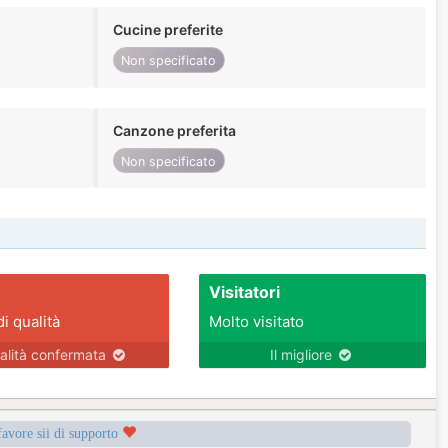
Cucine preferite
Non specificato
Canzone preferita
Non specificato
Visitatori
di qualità
Molto visitato
alità confermata
Il migliore
favore sii di supporto