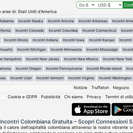
e aree di: Stati Uniti d'America
 Alabama
Incontri Alaska
Incontri Arizona
Incontri Arkansas
Incontri Ar
ifornia
Incontri Colorado
Incontri Columbia
Incontri Connecticut
Incont
Incontri Illinois
Incontri Indiana
Incontri Iowa
Incontri Kansas
Incontr
chusetts
Incontri Michigan
Incontri Minnesota
Incontri Mississippi
Incont
ew Hampshire
Incontri New Jersey
Incontri New Mexico
Incontri New York
klahoma
Incontri Oregon
Incontri Pennsylvania
Incontri Rhode Island
Inco
exas
Incontri Utah
Incontri Vermont
Incontri Virginia
Incontri Washington
Notizie
|
Truffatori
|
Negozio
|
Cookie e GDPR
|
Pubblicità
|
Chi siamo
|
Privacy
|
Termini di util
Incontri Colombiana Gratuita – Scopri Connessioni
a il calore dell'ospitalità colombiana attraverso la nostra vibrante