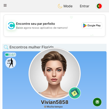
olombia
Citas
Toggle
Mode
Entrar
navigation
💖
Encontre seu par perfeito
💖
Baixe agora nosso aplicativo de namoro!
💕
💕
Encontros mulher Florida
0.6/1
0
Vivian5858
Muito tempo