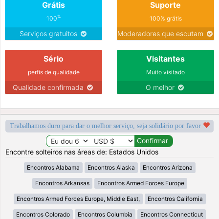
Grátis
Suporte
%
100
100% grátis
Serviços gratuitos
Moderadores que escutam
Sério
Visitantes
perfis de qualidade
Muito visitado
Qualidade confirmada
O melhor
Trabalhamos duro para dar o melhor serviço, seja solidário por favor
Encontre solteiros nas áreas de: Estados Unidos
Encontros Alabama
Encontros Alaska
Encontros Arizona
Encontros Arkansas
Encontros Armed Forces Europe
Encontros Armed Forces Europe, Middle East,
Encontros California
Encontros Colorado
Encontros Columbia
Encontros Connecticut