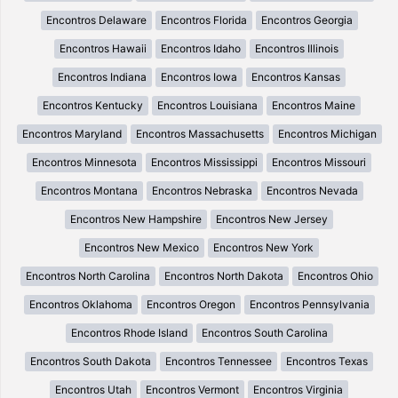
Encontros Delaware
Encontros Florida
Encontros Georgia
Encontros Hawaii
Encontros Idaho
Encontros Illinois
Encontros Indiana
Encontros Iowa
Encontros Kansas
Encontros Kentucky
Encontros Louisiana
Encontros Maine
Encontros Maryland
Encontros Massachusetts
Encontros Michigan
Encontros Minnesota
Encontros Mississippi
Encontros Missouri
Encontros Montana
Encontros Nebraska
Encontros Nevada
Encontros New Hampshire
Encontros New Jersey
Encontros New Mexico
Encontros New York
Encontros North Carolina
Encontros North Dakota
Encontros Ohio
Encontros Oklahoma
Encontros Oregon
Encontros Pennsylvania
Encontros Rhode Island
Encontros South Carolina
Encontros South Dakota
Encontros Tennessee
Encontros Texas
Encontros Utah
Encontros Vermont
Encontros Virginia