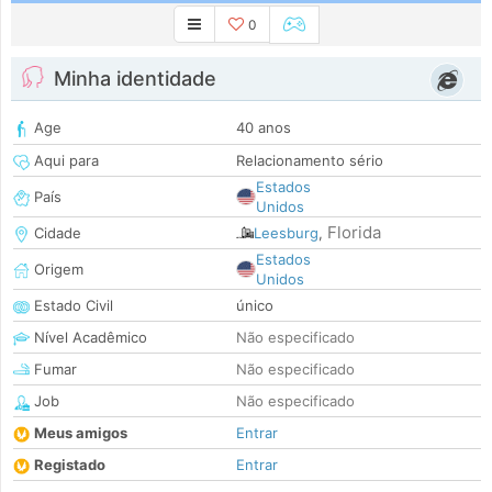
0
Minha identidade
Age
40 anos
Aqui para
Relacionamento sério
Estados
País
Unidos
Florida
Cidade
Leesburg
,
Estados
Origem
Unidos
Estado Civil
único
Nível Acadêmico
Não especificado
Fumar
Não especificado
Job
Não especificado
Meus amigos
Entrar
Registado
Entrar